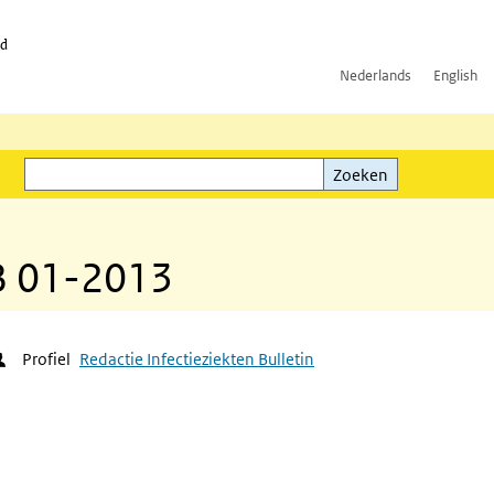
id
Nederlands
English
Zoeken
ink)
Zoeken
IB 01-2013
Profiel
Redactie Infectieziekten Bulletin