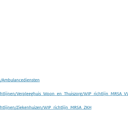
n/Ambulancediensten
_Richtlijnen/Verpleeghuis_Woon_en_Thuiszorg/WIP_richtlijn_MRSA_
ichtlijnen/Ziekenhuizen/WIP_richtlijn_MRSA_ZKH