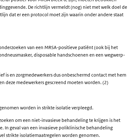
dinggevende. De richtlijn vermeldt (nog) niet met welk doel de
lijn dat er een protocol moet zijn waarin onder andere staat
onderzoeken van een MRSA-positieve patiënt (ook bij het
 mondneusmasker, disposable handschoenen en een wegwerp-
sitief is en zorgmedewerkers dus onbeschermd contact met hem
den deze medewerkers gescreend moeten worden. (2)
genomen worden in strikte isolatie verpleegd.
oeken om een niet-invasieve behandeling te krijgen is het
In geval van een invasieve poliklinische behandeling
wel strikte isolatiemaatregelen worden genomen.