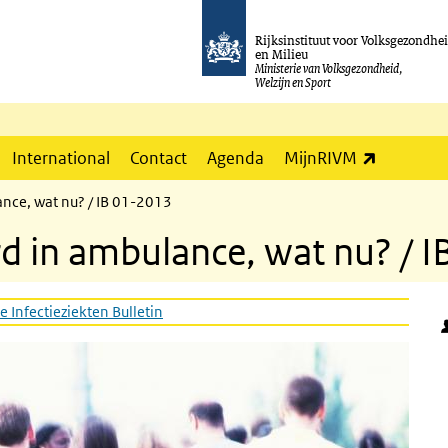
Rijksinstituut voor Volksgezondhe
en Milieu
Ministerie van Volksgezondheid,
Welzijn en Sport
(externe l
International
Contact
Agenda
MijnRIVM
nce, wat nu? / IB 01-2013
d in ambulance, wat nu? / 
e Infectieziekten Bulletin