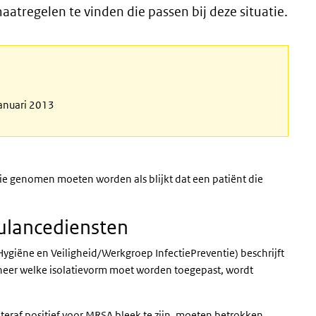
 maatregelen te vinden die passen bij deze situatie.
januari 2013
die genomen moeten worden als blijkt dat een patiënt die
bulancediensten
ygiëne en Veiligheid/Werkgroep InfectiePreventie) beschrijft
neer welke isolatievorm moet worden toegepast, wordt
hteraf positief voor MRSA bleek te zijn, moeten betrokken