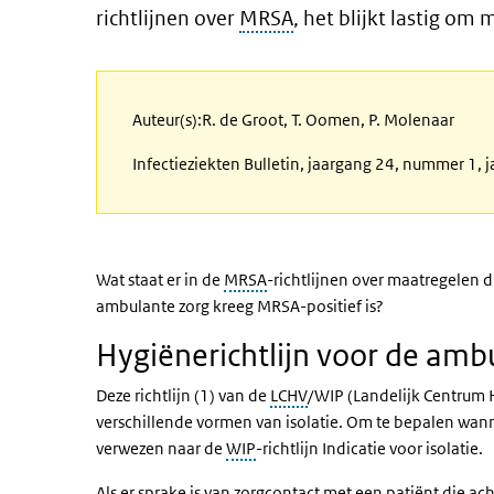
richtlijnen over
MRSA
, het blijkt lastig om
Auteur(s):R. de Groot, T. Oomen, P. Molenaar
Infectieziekten Bulletin, jaargang 24, nummer 1, 
Wat staat er in de
MRSA
-richtlijnen over maatregelen 
ambulante zorg kreeg MRSA-positief is?
Hygiënerichtlijn voor de am
Deze richtlijn (1) van de
LCHV
/WIP (Landelijk Centrum H
verschillende vormen van isolatie. Om te bepalen wan
verwezen naar de
WIP
-richtlijn Indicatie voor isolatie.
Als er sprake is van zorgcontact met een patiënt die ac