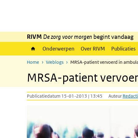
Overslaan en naar de inhoud gaan
Direct naar de hoofdnavigatie
RIVM
De zorg voor morgen
begint vandaag
Onderwerpen
Over RIVM
Publicaties
Home
Weblogs
MRSA-patient vervoerd in ambula
MRSA-patient vervoer
Publicatiedatum 15-01-2013 | 13:45
Auteur
Redacti