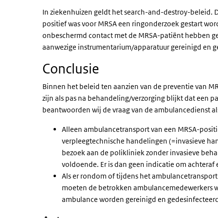
In ziekenhuizen geldt het search-and-destroy-beleid. Di
positief was voor MRSA een ringonderzoek gestart wo
onbeschermd contact met de MRSA-patiënt hebben geha
aanwezige instrumentarium/apparatuur gereinigd en g
Conclusie
Binnen het beleid ten aanzien van de preventie van MR
zijn als pas na behandeling/verzorging blijkt dat een 
beantwoorden wij de vraag van de ambulancedienst als
Alleen ambulancetransport van een MRSA-positie
verpleegtechnische handelingen (=invasieve han
bezoek aan de polikliniek zonder invasieve beha
voldoende. Er is dan geen indicatie om achteraf
Als er rondom of tijdens het ambulancetransport 
moeten de betrokken ambulancemedewerkers w
ambulance worden gereinigd en gedesinfecteerd