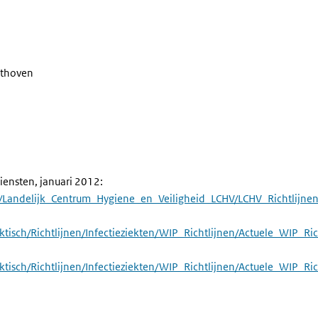
lthoven
ensten, januari 2012:
/Landelijk_Centrum_Hygiene_en_Veiligheid_LCHV/LCHV_Richtlijne
raktisch/Richtlijnen/Infectieziekten/WIP_Richtlijnen/Actuele_WIP
aktisch/Richtlijnen/Infectieziekten/WIP_Richtlijnen/Actuele_WIP_R