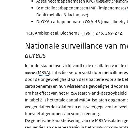
A: serinecarbapenemasen KPC (
Klebsiella pneumoni
B: metallocarbapenemasen IMP (imipenemase)
Dehli metallo-β-lactamase)
D: OXA-carbapenemasen OXA-48 (oxacillinehyd
*R.P. Ambler, et al. Biochem J. (1991) 276, 269-272.
Nationale surveillance van me
aureus
In onderstaand overzicht vindt u de resultaten van de n
aureus
(
MRSA
). Infecties veroorzaakt door meticillinere
door de ongevoeligheid van deze bacterie voor alle bet
carbapenems) en hun wisselende gevoeligheid voor ande
om het effect van het
MRSA
search-and-destroybeleid t
In tabel 2 is het totale aantal
MRSA
-isolaten opgenome
veegerelateerde isolaten en er is weergegeven hoeveel i
hoeveel afgenomen zijn voor screening.
De genetische karakterisering van de MRSA-isolaten ge
sequentie van de repeatregio in het
Staphylococcus-
prote