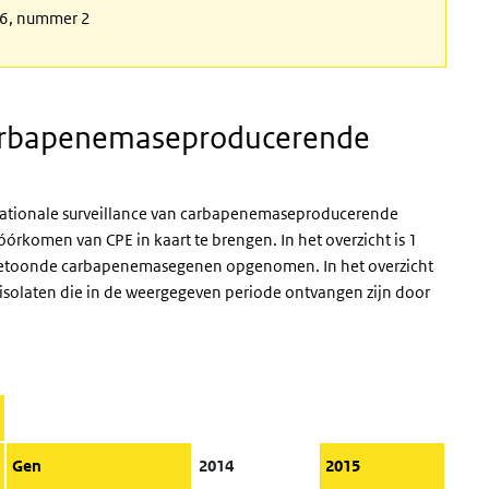
 26, nummer 2
 carbapenemaseproducerende
e nationale surveillance van carbapenemaseproducerende
t vóórkomen van
CPE
in kaart te brengen. In het overzicht is 1
angetoonde carbapenemasegenen opgenomen. In het overzicht
 isolaten die in de weergegeven periode ontvangen zijn door
Gen
2014
2015