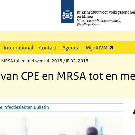
Rijksinstituut voor Volksgezondhe
en Milieu
Ministerie van Volksgezondheid,
Welzijn en Sport
(externe l
International
Contact
Agenda
MijnRIVM
n MRSA tot en met week 4, 2015 / IB 02-2015
e van CPE en MRSA tot en me
e Infectieziekten Bulletin