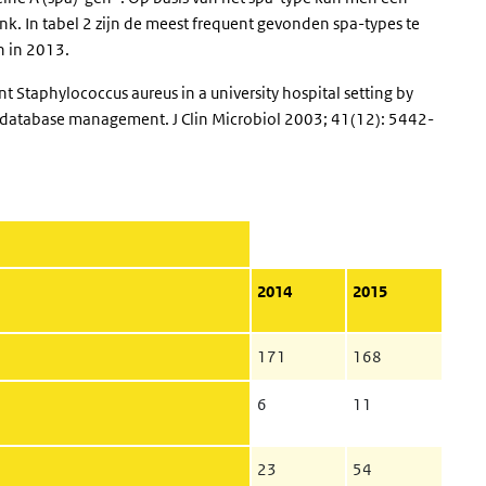
k. In tabel 2 zijn de meest frequent gevonden spa-types te
n in 2013.
ant
Staphylococcus aureus
in a university hospital setting by
database management. J Clin Microbiol 2003; 41(12): 5442-
2014
2015
171
168
6
11
23
54