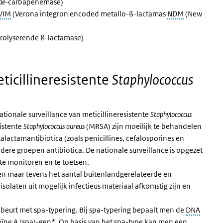
ae
-carbapenemase)
VIM
(Verona integron encoded metallo-ß-lactamas
NDM
(New
rolyserende ß-lactamase)
ticillineresistente
Staphylococcus
ationale surveillance van meticillineresistente
Staphylococcus
sistente
Staphylococcus aureus
(
MRSA
) zijn moeilijk te behandelen
alactamantibiotica (zoals penicillines, cefalosporines en
re groepen antibiotica. De nationale surveillance is opgezet
e monitoren en te toetsen.
n maar tevens het aantal buitenlandgerelateerde en
solaten uit mogelijk infectieus materiaal afkomstig zijn en
beurt met spa-typering. Bij spa-typering bepaalt men de
DNA
ïne A (spa)-gen*. Op basis van het spa-type kan men een