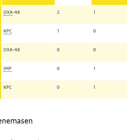
OXA
-48
2
1
KPC
1
0
OXA-48
0
0
IMP
0
1
KPC
0
1
penemasen