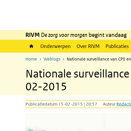
Overslaan en naar de inhoud gaan
Direct naar de hoofdnavigatie
RIVM
De zorg voor morgen
begint vandaag
Onderwerpen
Over RIVM
Publicaties
Home
Weblogs
Nationale surveillance van CPE e
Nationale surveillanc
02-2015
Publicatiedatum 15-02-2015 | 20:57
Auteur
Redacti