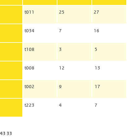
t011
25
27
t034
7
16
t108
3
5
t008
12
13
t002
9
17
t223
4
7
 43 33