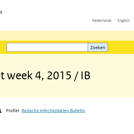
id
Nederlands
English
Zoeken
ink)
Zoeken
t week 4, 2015 / IB
Profiel
Redactie Infectieziekten Bulletin