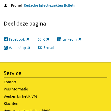
Profiel
Redactie Infectieziekten Bulletin
Deel deze pagina
Facebook
X
LinkedIn
(externe link)
(externe link)
(externe link)
E-mail
WhatsApp
(externe link)
Service
Contact
Persinformatie
Werken bij het RIVM
Klachten
Woo-verzoeken bij het RIVM