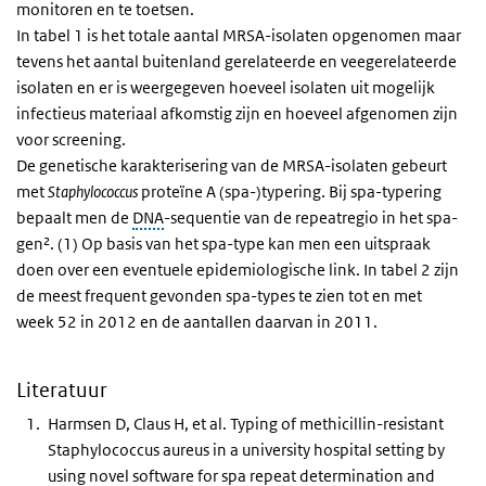
monitoren en te toetsen.
In tabel 1 is het totale aantal
MRSA
-isolaten opgenomen maar
tevens het aantal buitenland gerelateerde en veegerelateerde
isolaten en er is weergegeven hoeveel isolaten uit mogelijk
infectieus materiaal afkomstig zijn en hoeveel afgenomen zijn
voor screening.
De genetische karakterisering van de MRSA-isolaten gebeurt
met
Staphylococcus
proteïne A (spa-)typering. Bij spa-typering
bepaalt men de
DNA
-sequentie van de repeatregio in het spa-
gen². (1) Op basis van het spa-type kan men een uitspraak
doen over een eventuele epidemiologische link. In tabel 2 zijn
de meest frequent gevonden spa-types te zien tot en met
week 52 in 2012 en de aantallen daarvan in 2011.
Literatuur
Harmsen D, Claus H, et al. Typing of methicillin-resistant
Staphylococcus aureus in a university hospital setting by
using novel software for spa repeat determination and