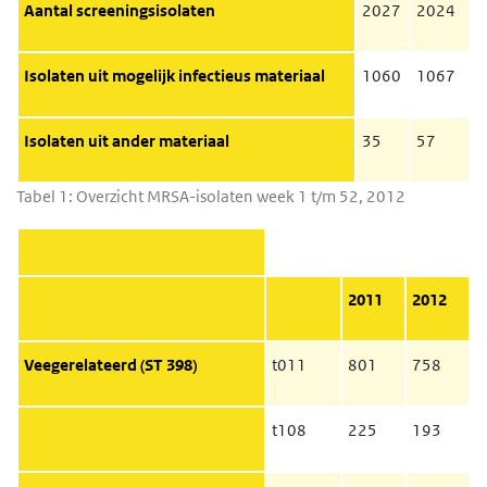
Aantal screeningsisolaten
2027
2024
Isolaten uit mogelijk infectieus materiaal
1060
1067
Isolaten uit ander materiaal
35
57
Tabel 1: Overzicht
MRSA
-isolaten week 1 t/m 52, 2012
2011
2012
Veegerelateerd (ST 398)
t011
801
758
t108
225
193