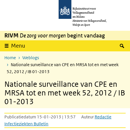
Overslaan en naar de inhoud gaan
Direct naar de hoofdnavigatie
Rijksinstituut voor
Volksgezondheid
en Milieu
Ministerie van Volksgezondheid,
Welzijn en Sport
RIVM
De zorg voor morgen
begint vandaag
Z
Menu
Home
Weblogs
Nationale surveillance van CPE en MRSA tot en met week
52, 2012 / IB 01-2013
Nationale surveillance van CPE en
MRSA tot en met week 52, 2012 / IB
01-2013
Publicatiedatum 15-01-2013 | 13:57
Auteur
Redactie
Infectieziekten Bulletin