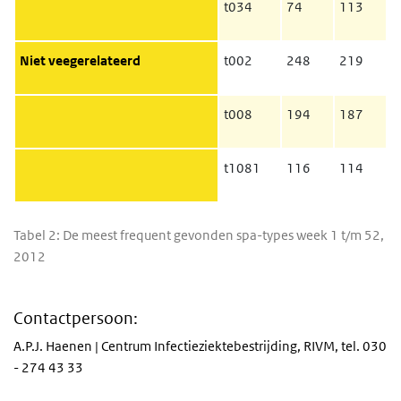
t034
74
113
Niet veegerelateerd
t002
248
219
t008
194
187
t1081
116
114
Tabel 2: De meest frequent gevonden spa-types week 1 t/m 52,
2012
Contactpersoon:
A.P.J. Haenen | Centrum Infectieziektebestrijding, RIVM, tel. 030
- 274 43 33