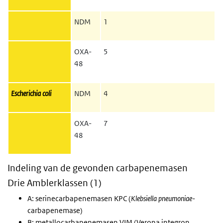
NDM
1
OXA-
5
48
Escherichia coli
NDM
4
OXA-
7
48
Indeling van de gevonden carbapenemasen
Drie Amblerklassen (1)
A: serinecarbapenemasen KPC (
Klebsiella pneumoniae
-
carbapenemase)
B: metallocarbapenemasen VIM (Verona integron