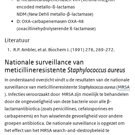
encoded metallo-ß-lactamas
NDM (New Dehli metallo-β-lactamase)
D: OXA-carbapenemasen OXA-48
(oxacillinehydrolyserende ß-lactamase)
Literatuur
R.P. Ambler, et al. Biochem J. (1991) 276, 269-272.
Nationale surveillance van
meticillineresistente
Staphylococcus aureus
In onderstaand overzicht vindt u de resultaten van de nationale
surveillance van meticillineresistente
Staphylococcus aureus
(
MRSA
). Infecties veroorzaakt door
MRSA
zijn moeilijk te behandelen
door de ongevoeligheid van deze bacterie voor alle β-
lactamantibiotica (zoals penicillines, cefalosporines en
carbapenems) en hun wisselende gevoeligheid voor andere
groepen antibiotica. De nationale surveillance is opgezet om
het effect van het
MRSA
search-and-destroy
beleid te