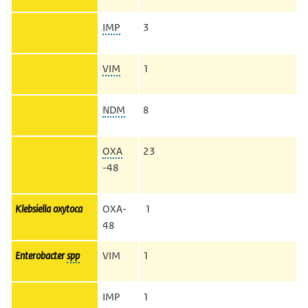
IMP
3
VIM
1
NDM
8
OXA
23
-48
Klebsiella oxytoca
OXA-
1
48
Enterobacter
spp
VIM
1
IMP
1