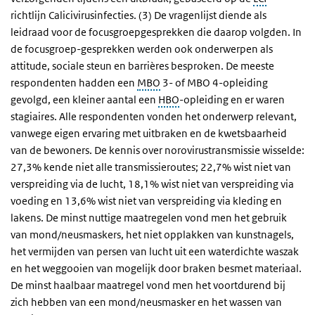
richtlijn Calicivirusinfecties. (3) De vragenlijst diende als
leidraad voor de focusgroepgesprekken die daarop volgden. In
de focusgroep-gesprekken werden ook onderwerpen als
attitude, sociale steun en barrières besproken. De meeste
respondenten hadden een
MBO
3- of MBO 4-opleiding
gevolgd, een kleiner aantal een
HBO
-opleiding en er waren
stagiaires. Alle respondenten vonden het onderwerp relevant,
vanwege eigen ervaring met uitbraken en de kwetsbaarheid
van de bewoners. De kennis over norovirustransmissie wisselde:
27,3% kende niet alle transmissieroutes; 22,7% wist niet van
verspreiding via de lucht, 18,1% wist niet van verspreiding via
voeding en 13,6% wist niet van verspreiding via kleding en
lakens. De minst nuttige maatregelen vond men het gebruik
van mond/neusmaskers, het niet opplakken van kunstnagels,
het vermijden van persen van lucht uit een waterdichte waszak
en het weggooien van mogelijk door braken besmet materiaal.
De minst haalbaar maatregel vond men het voortdurend bij
zich hebben van een mond/neusmasker en het wassen van