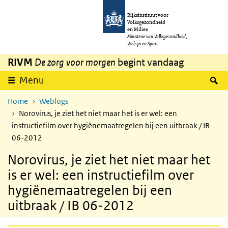
Overslaan en naar de inhoud gaan
Direct naar de hoofdnavigatie
Rijksinstituut voor
Volksgezondheid
en Milieu
Ministerie van Volksgezondheid,
Welzijn en Sport
RIVM
De zorg voor morgen
begint vandaag
Z
Menu
Home
Weblogs
Norovirus, je ziet het niet maar het is er wel: een
instructiefilm over hygiënemaatregelen bij een uitbraak / IB
06-2012
Norovirus, je ziet het niet maar het
is er wel: een instructiefilm over
hygiënemaatregelen bij een
uitbraak / IB 06-2012