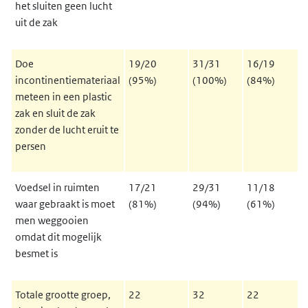
het sluiten geen lucht
uit de zak
Doe
19/20
31/31
16/19
incontinentiemateriaal
(95%)
(100%)
(84%)
meteen in een plastic
zak en sluit de zak
zonder de lucht eruit te
persen
Voedsel in ruimten
17/21
29/31
11/18
waar gebraakt is moet
(81%)
(94%)
(61%)
men weggooien
omdat dit mogelijk
besmet is
Totale grootte groep,
22
32
22