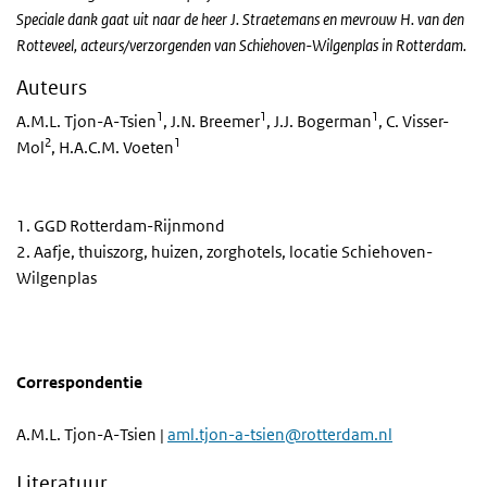
Speciale dank gaat uit naar de heer J. Straetemans en mevrouw H. van den
Rotteveel, acteurs/verzorgenden van Schiehoven-Wilgenplas in Rotterdam.
Auteurs
1
1
1
A.M.L. Tjon-A-Tsien
, J.N. Breemer
, J.J. Bogerman
, C. Visser-
2
1
Mol
, H.A.C.M. Voeten
1. GGD Rotterdam-Rijnmond
2. Aafje, thuiszorg, huizen, zorghotels, locatie Schiehoven-
Wilgenplas
Correspondentie
A.M.L. Tjon-A-Tsien |
aml.tjon-a-tsien@rotterdam.nl
Literatuur