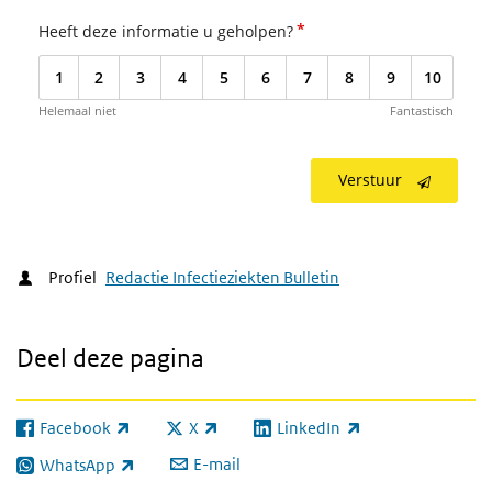
*
Heeft deze informatie u geholpen?
1
2
3
4
5
6
7
8
9
10
Helemaal niet
Fantastisch
Verstuur
Profiel
Redactie Infectieziekten Bulletin
Deel deze pagina
Facebook
X
LinkedIn
(externe link)
(externe link)
(externe link)
E-mail
WhatsApp
(externe link)