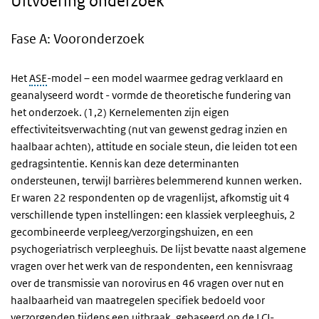
Uitvoering onderzoek
Fase A: Vooronderzoek
Het
ASE
-model – een model waarmee gedrag verklaard en
geanalyseerd wordt - vormde de theoretische fundering van
het onderzoek. (1,2) Kernelementen zijn eigen
effectiviteitsverwachting (nut van gewenst gedrag inzien en
haalbaar achten), attitude en sociale steun, die leiden tot een
gedragsintentie. Kennis kan deze determinanten
ondersteunen, terwijl barrières belemmerend kunnen werken.
Er waren 22 respondenten op de vragenlijst, afkomstig uit 4
verschillende typen instellingen: een klassiek verpleeghuis, 2
gecombineerde verpleeg/verzorgingshuizen, en een
psychogeriatrisch verpleeghuis. De lijst bevatte naast algemene
vragen over het werk van de respondenten, een kennisvraag
over de transmissie van norovirus en 46 vragen over nut en
haalbaarheid van maatregelen specifiek bedoeld voor
verzorgenden tijdens een uitbraak, gebaseerd op de
LCI
-