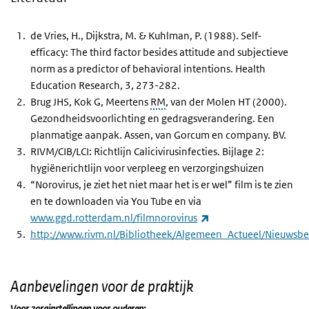
de Vries, H., Dijkstra, M. & Kuhlman, P. (1988). Self-
efficacy: The third factor besides attitude and subjectieve
norm as a predictor of behavioral intentions. Health
Education Research, 3, 273-282.
Brug JHS, Kok G, Meertens
RM
, van der Molen HT (2000).
Gezondheidsvoorlichting en gedragsverandering. Een
planmatige aanpak. Assen, van Gorcum en company. BV.
RIVM/CIB/LCI: Richtlijn Calicivirusinfecties. Bijlage 2:
hygiënerichtlijn voor verpleeg en verzorgingshuizen
“Norovirus, je ziet het niet maar het is er wel” film is te zien
en te downloaden via You Tube en via
(externe link)
www.ggd.rotterdam.nl/filmnorovirus
http://www.rivm.nl/Bibliotheek/Algemeen_Actueel/Nieuwsbe
Aanbevelingen voor de praktijk
Voor zorginstellingen voor ouderen: