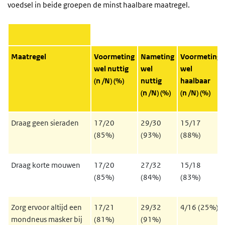
voedsel in beide groepen de minst haalbare maatregel.
Maatregel
Voormeting
Nameting
Voormeting
wel nuttig
wel
wel
(n /N) (%)
nuttig
haalbaar
(n /N) (%)
(n /N) (%)
Draag geen sieraden
17/20
29/30
15/17
(85%)
(93%)
(88%)
Draag korte mouwen
17/20
27/32
15/18
(85%)
(84%)
(83%)
Zorg ervoor altijd een
17/21
29/32
4/16 (25%)
mondneus masker bij
(81%)
(91%)