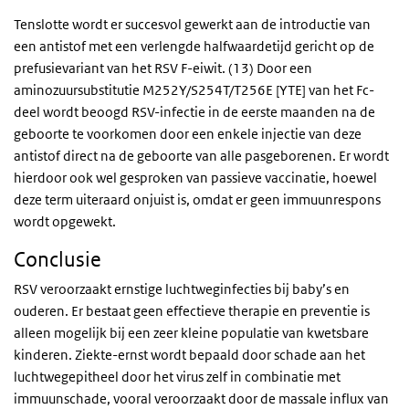
Tenslotte wordt er succesvol gewerkt aan de introductie van
een antistof met een verlengde halfwaardetijd gericht op de
prefusievariant van het RSV F-eiwit. (13) Door een
aminozuursubstitutie M252Y/S254T/T256E [YTE] van het Fc-
deel wordt beoogd RSV-infectie in de eerste maanden na de
geboorte te voorkomen door een enkele injectie van deze
antistof direct na de geboorte van alle pasgeborenen. Er wordt
hierdoor ook wel gesproken van passieve vaccinatie, hoewel
deze term uiteraard onjuist is, omdat er geen immuunrespons
wordt opgewekt.
Conclusie
RSV veroorzaakt ernstige luchtweginfecties bij baby’s en
ouderen. Er bestaat geen effectieve therapie en preventie is
alleen mogelijk bij een zeer kleine populatie van kwetsbare
kinderen. Ziekte-ernst wordt bepaald door schade aan het
luchtwegepitheel door het virus zelf in combinatie met
immuunschade, vooral veroorzaakt door de massale influx van