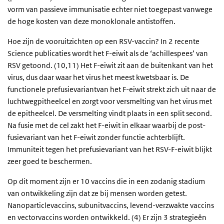
vorm van passieve immunisatie echter niet toegepast vanwege
de hoge kosten van deze monoklonale antistoffen.
Hoe zijn de vooruitzichten op een RSV-vaccin? In 2 recente
Science publicaties wordt het F-eiwit als de ‘achillespees’ van
RSV getoond. (10,11) Het F-eiwit zit aan de buitenkant van het
virus, dus daar waar het virus het meest kwetsbaar is. De
functionele prefusievariantvan het F-eiwit strekt zich uit naar de
luchtwegpitheelcel en zorgt voor versmelting van het virus met
de epitheelcel. De versmelting vindt plaats in een split second.
Na fusie met de cel zakt het F-eiwit in elkaar waarbij de post-
fusievariant van het F-eiwit zonder functie achterblijft.
Immuniteit tegen het prefusievariant van het RSV-F-eiwit blijkt
zeer goed te beschermen.
Op dit moment zijn er 10 vaccins die in een zodanig stadium
van ontwikkeling zijn dat ze bij mensen worden getest.
Nanoparticlevaccins, subunitvaccins, levend-verzwakte vaccins
en vectorvaccins worden ontwikkeld. (4) Er zijn 3 strategieën