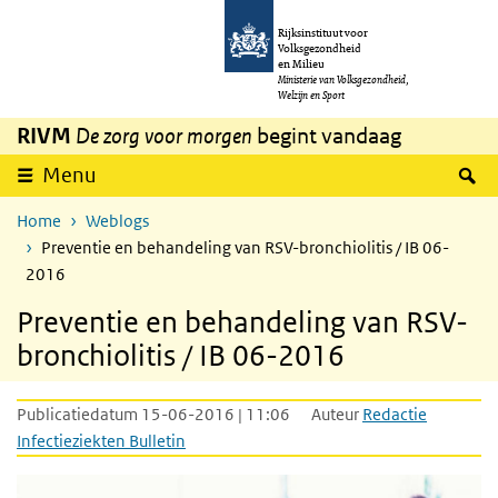
Overslaan en naar de inhoud gaan
Direct naar de hoofdnavigatie
Rijksinstituut voor
Volksgezondheid
en Milieu
Ministerie van Volksgezondheid,
Welzijn en Sport
RIVM
De zorg voor morgen
begint vandaag
Z
Menu
Home
Weblogs
Preventie en behandeling van RSV-bronchiolitis / IB 06-
2016
Preventie en behandeling van RSV-
bronchiolitis / IB 06-2016
Publicatiedatum 15-06-2016 | 11:06
Auteur
Redactie
Infectieziekten Bulletin