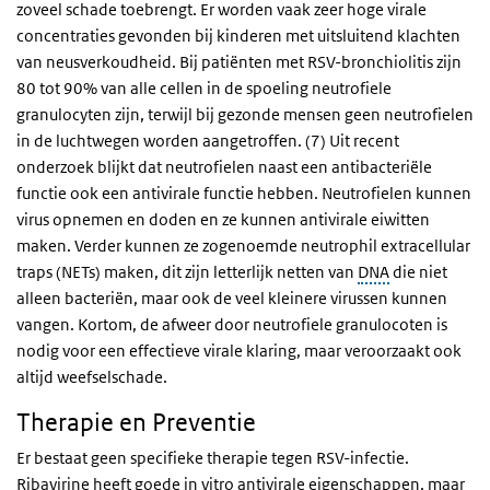
zoveel schade toebrengt. Er worden vaak zeer hoge virale
concentraties gevonden bij kinderen met uitsluitend klachten
van neusverkoudheid. Bij patiënten met RSV-bronchiolitis zijn
80 tot 90% van alle cellen in de spoeling neutrofiele
granulocyten zijn, terwijl bij gezonde mensen geen neutrofielen
in de luchtwegen worden aangetroffen. (7) Uit recent
onderzoek blijkt dat neutrofielen naast een antibacteriële
functie ook een antivirale functie hebben.
Neutrofielen kunnen
virus opnemen en doden en ze kunnen antivirale eiwitten
maken. Verder kunnen ze zogenoemde neutrophil extracellular
traps (NETs) maken, dit zijn letterlijk netten van
DNA
die niet
alleen bacteriën, maar ook de veel kleinere virussen kunnen
vangen. Kortom, de afweer door neutrofiele granulocoten is
nodig voor een effectieve virale klaring, maar veroorzaakt ook
altijd weefselschade.
Therapie en Preventie
Er bestaat geen specifieke therapie tegen RSV-infectie.
Ribavirine heeft goede in vitro antivirale eigenschappen, maar