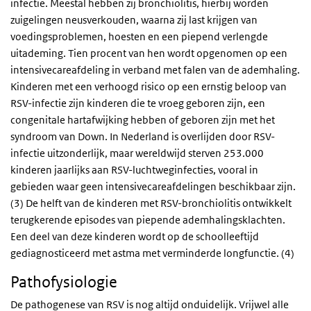
infectie. Meestal hebben zij bronchiolitis, hierbij worden
zuigelingen neusverkouden, waarna zij last krijgen van
voedingsproblemen, hoesten en een piepend verlengde
uitademing. Tien procent van hen wordt opgenomen op een
intensivecareafdeling in verband met falen van de ademhaling.
Kinderen met een verhoogd risico op een ernstig beloop van
RSV-infectie zijn kinderen die te vroeg geboren zijn, een
congenitale hartafwijking hebben of geboren zijn met het
syndroom van Down. In Nederland is overlijden door RSV-
infectie uitzonderlijk, maar wereldwijd sterven 253.000
kinderen jaarlijks aan RSV-luchtweginfecties, vooral in
gebieden waar geen intensivecareafdelingen beschikbaar zijn.
(3) De helft van de kinderen met RSV-bronchiolitis ontwikkelt
terugkerende episodes van piepende ademhalingsklachten.
Een deel van deze kinderen wordt op de schoolleeftijd
gediagnosticeerd met astma met verminderde longfunctie. (4)
Pathofysiologie
De pathogenese van RSV is nog altijd onduidelijk. Vrijwel alle