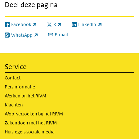
Deel deze pagina
Facebook
X
LinkedIn
(externe link)
(externe link)
(externe link)
E-mail
WhatsApp
(externe link)
Service
Contact
Persinformatie
Werken bij het RIVM
Klachten
Woo-verzoeken bij het RIVM
Zakendoen met het RIVM
Huisregels sociale media