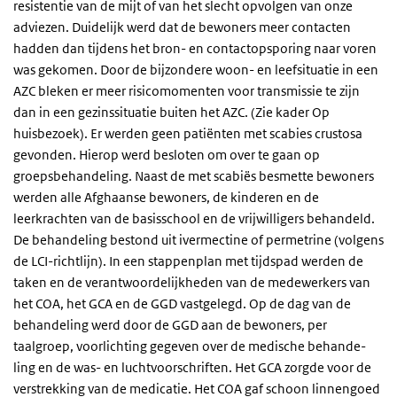
resistentie van de mijt of van het slecht opvolgen van onze
adviezen. Duidelijk werd dat de bewoners meer contacten
hadden dan tijdens het bron- en contactopsporing naar voren
was gekomen. Door de bijzondere woon- en leefsituatie in een
AZC bleken er meer risicomomenten voor transmissie te zijn
dan in een gezinssituatie buiten het AZC. (Zie kader Op
huisbezoek). Er werden geen patiënten met scabies crustosa
gevonden. Hierop werd besloten om over te gaan op
groepsbehandeling. Naast de met scabiës besmette bewoners
werden alle Afghaanse bewoners, de kinderen en de
leerkrachten van de basisschool en de vrijwilligers behandeld.
De behandeling bestond uit ivermectine of permetrine (volgens
de LCI-richtlijn). In een stappenplan met tijdspad werden de
taken en de verantwoordelijkheden van de medewerkers van
het COA, het GCA en de GGD vastgelegd. Op de dag van de
behandeling werd door de GGD aan de bewoners, per
taalgroep, voorlichting gegeven over de medische behande-
ling en de was- en luchtvoorschriften. Het GCA zorgde voor de
verstrekking van de medicatie. Het COA gaf schoon linnengoed