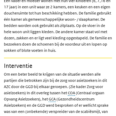
Een vader en moeder wonen met hun vier kinderen (6, 7,16 en
17 jaar) in een unit waar ze 2 kamers, een keuken en een eigen
doucheruimte tot hun beschikking hebben. De familie gebruikt
één kamer als gemeenschappelijke woon- / slaapkamer. De
bedden worden ook gebruikt als zitplaats. Op de vloer in de
hele woon unit liggen kleden. De andere kamer staat vol met
dozen, zakken en er ligt veel kleding opgestapeld. De familie en
bezoekers doen de schoenen bij de voordeur uit en lopen op
sokken of blote voeten in huis.
Interventie
Om een beter beeld te krijgen van de situatie werden alle
partijen die betrokken zijn bij de zorg voor asielzoekers in dit
AZC door de GGD bij elkaar geroepen. (Zie kader Zorg voor
asielzoekers) In dit overleg tussen het
COA
(Centraal orgaan
Opvang Asielzoekers), het
GCA
(Gezondheidscentrum
Asielzoekers) en de GGD werd besproken of er wellicht sprake
was van een (onbekende) verspreider van de scabiësmijt, van