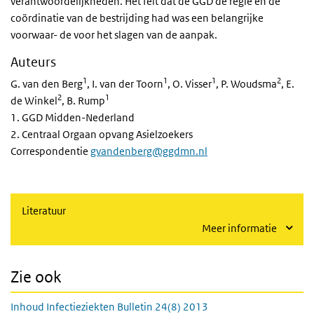
verantwoordelijkheden. Het feit dat de GGD de regie en de
coördinatie van de bestrijding had was een belangrijke
voorwaar- de voor het slagen van de aanpak.
Auteurs
1
1
1
2
G. van den Berg
, I. van der Toorn
, O. Visser
, P. Woudsma
, E.
2
1
de Winkel
, B. Rump
1. GGD Midden-Nederland
2. Centraal Orgaan opvang Asielzoekers
Correspondentie
gvandenberg@ggdmn.nl
Literatuur
Meer informatie
Zie ook
Inhoud Infectieziekten Bulletin 24(8) 2013