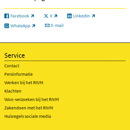
Facebook
X
LinkedIn
(externe link)
(externe link)
(externe link)
E-mail
WhatsApp
(externe link)
Service
Contact
Persinformatie
Werken bij het RIVM
Klachten
Woo-verzoeken bij het RIVM
Zakendoen met het RIVM
Huisregels sociale media