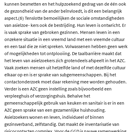
kunnen besmetten en het hulpzoekend gedrag van de één ook
de gezondheid van de ander beïnvloedt, is dit een belangrijk
aspect.(6) Tenslotte bemoeilijken de sociale omstandigheden
van asielzoe- kers ook de bestrijding. Hun leven is ontwricht. Er
is vaak sprake van gebroken gezinnen. Mensen leven in een
onzekere situatie in een vreemd land met een vreemde cultuur
en een taal die ze niet spreken. Volwassenen hebben geen werk
of mogelijkheden tot ontplooiing. De taalbarrière maakt dat
het leven van asielzoekers zich grotendeels afspeelt in het AZC.
Vaak zoeken mensen uit hetzelfde land of met dezelfde cultuur
elkaar op en is er sprake van subgemeenschappen. Bij het
contactonderzoek moet daar rekening mee worden gehouden.
Verder is een AZC geen instelling zoals bijvoorbeeld een
verpleeghuis of verzorgingshuis. Behalve het
gemeenschappelijk gebruik van keuken en sanitair is er in een
AZC geen sprake van een gezamenlijke huishouding.
Asielzoekers wonen en leven, individueel of binnen
gezinsverband, zelfstandig. Dat maakt de inventarisatie van
risicocontacten complex. Voor de GGD is nauwe samenwerking