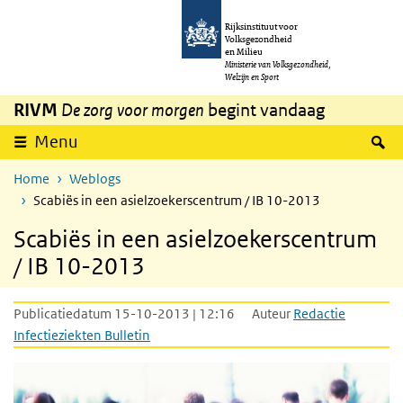
Overslaan en naar de inhoud gaan
Direct naar de hoofdnavigatie
Rijksinstituut voor
Volksgezondheid
en Milieu
Ministerie van Volksgezondheid,
Welzijn en Sport
RIVM
De zorg voor morgen
begint vandaag
Z
Menu
Home
Weblogs
Scabiës in een asielzoekerscentrum / IB 10-2013
Scabiës in een asielzoekerscentrum
/ IB 10-2013
Publicatiedatum 15-10-2013 | 12:16
Auteur
Redactie
Infectieziekten Bulletin