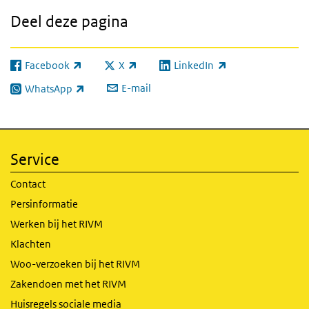
Deel deze pagina
Facebook
X
LinkedIn
(externe link)
(externe link)
(externe link)
E-mail
WhatsApp
(externe link)
Service
Contact
Persinformatie
Werken bij het RIVM
Klachten
Woo-verzoeken bij het RIVM
Zakendoen met het RIVM
Huisregels sociale media