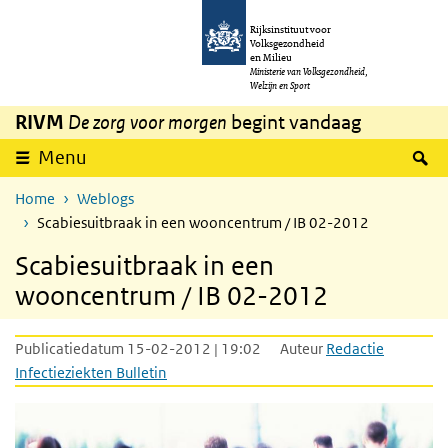
Overslaan en naar de inhoud gaan
Direct naar de hoofdnavigatie
Rijksinstituut voor
Volksgezondheid
en Milieu
Ministerie van Volksgezondheid,
Welzijn en Sport
RIVM
De zorg voor morgen
begint vandaag
Z
Menu
Home
Weblogs
Scabiesuitbraak in een wooncentrum / IB 02-2012
Scabiesuitbraak in een
wooncentrum / IB 02-2012
Publicatiedatum 15-02-2012 | 19:02
Auteur
Redactie
Infectieziekten Bulletin