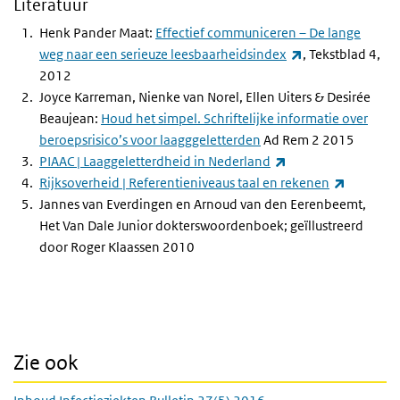
Literatuur
Henk Pander Maat:
Effectief communiceren – De lange
(externe link)
weg naar een serieuze leesbaarheidsindex
, Tekstblad 4,
2012
Joyce Karreman, Nienke van Norel, Ellen Uiters & Desirée
Beaujean:
Houd het simpel. Schriftelijke informatie over
beroepsrisico’s voor laagggeletterden
Ad Rem 2 2015
(externe link)
PIAAC | Laaggeletterdheid in Nederland
(externe 
Rijksoverheid | Referentieniveaus taal en rekenen
Jannes van Everdingen en Arnoud van den Eerenbeemt,
Het Van Dale Junior dokterswoordenboek; geïllustreerd
door Roger Klaassen 2010
Zie ook