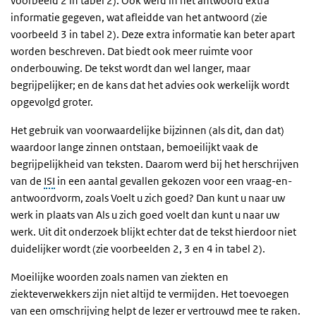
voorbeeld 2 in tabel 2). Ook werd in het antwoord extra
informatie gegeven, wat afleidde van het antwoord (zie
voorbeeld 3 in tabel 2). Deze extra informatie kan beter apart
worden beschreven. Dat biedt ook meer ruimte voor
onderbouwing. De tekst wordt dan wel langer, maar
begrijpelijker; en de kans dat het advies ook werkelijk wordt
opgevolgd groter.
Het gebruik van voorwaardelijke bijzinnen (
als dit, dan dat
)
waardoor lange zinnen ontstaan, bemoeilijkt vaak de
begrijpelijkheid van teksten. Daarom werd bij het herschrijven
van de
ISI
in een aantal gevallen gekozen voor een vraag-en-
antwoordvorm, zoals
Voelt u zich goed? Dan kunt u naar uw
werk
in plaats van
Als u zich goed voelt dan kunt u naar uw
werk
. Uit dit onderzoek blijkt echter dat de tekst hierdoor niet
duidelijker wordt (zie voorbeelden 2, 3 en 4 in tabel 2).
Moeilijke woorden zoals namen van ziekten en
ziekteverwekkers zijn niet altijd te vermijden. Het toevoegen
van een omschrijving helpt de lezer er vertrouwd mee te raken.