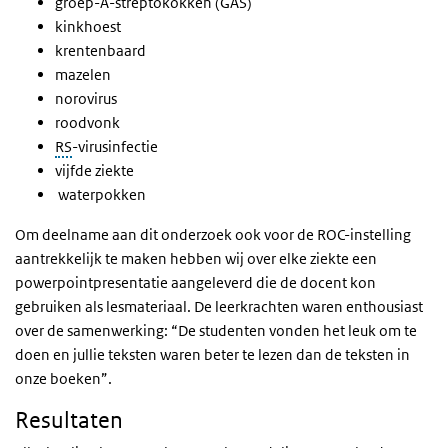
groep-A-streptokokken (GAS)
kinkhoest
krentenbaard
mazelen
norovirus
roodvonk
RS
-virusinfectie
vijfde ziekte
waterpokken
Om deelname aan dit onderzoek ook voor de ROC-instelling
aantrekkelijk te maken hebben wij over elke ziekte een
powerpointpresentatie aangeleverd die de docent kon
gebruiken als lesmateriaal. De leerkrachten waren enthousiast
over de samenwerking: “De studenten vonden het leuk om te
doen en jullie teksten waren beter te lezen dan de teksten in
onze boeken”.
Resultaten