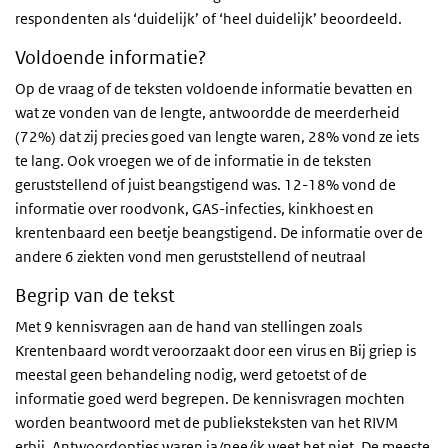
respondenten als ‘duidelijk’ of ‘heel duidelijk’ beoordeeld.
Voldoende informatie?
Op de vraag of de teksten voldoende informatie bevatten en
wat ze vonden van de lengte, antwoordde de meerderheid
(72%) dat zij precies goed van lengte waren, 28% vond ze iets
te lang. Ook vroegen we of de informatie in de teksten
geruststellend of juist beangstigend was. 12-18% vond de
informatie over roodvonk, GAS-infecties, kinkhoest en
krentenbaard een beetje beangstigend. De informatie over de
andere 6 ziekten vond men geruststellend of neutraal
Begrip van de tekst
Met 9 kennisvragen aan de hand van stellingen zoals
Krentenbaard wordt veroorzaakt door een virus
en
Bij griep is
meestal geen behandeling nodig
, werd getoetst of de
informatie goed werd begrepen. De kennisvragen mochten
worden beantwoord met de publieksteksten van het RIVM
erbij. Antwoordopties waren ja/nee/ik weet het niet. De meeste