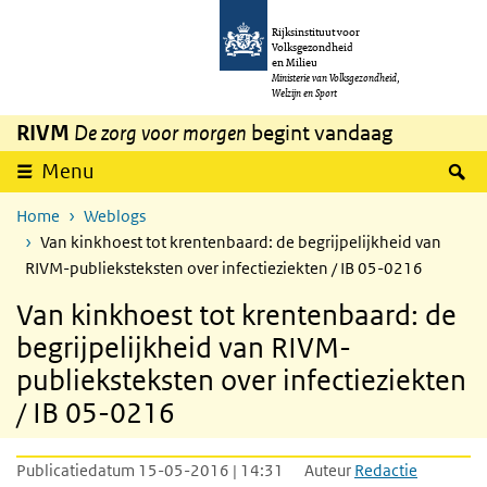
Overslaan en naar de inhoud gaan
Direct naar de hoofdnavigatie
Rijksinstituut voor
Volksgezondheid
en Milieu
Ministerie van Volksgezondheid,
Welzijn en Sport
RIVM
De zorg voor morgen
begint vandaag
Z
Menu
Home
Weblogs
Van kinkhoest tot krentenbaard: de begrijpelijkheid van
RIVM-publieksteksten over infectieziekten / IB 05-0216
Van kinkhoest tot krentenbaard: de
begrijpelijkheid van RIVM-
publieksteksten over infectieziekten
/ IB 05-0216
Publicatiedatum 15-05-2016 | 14:31
Auteur
Redactie