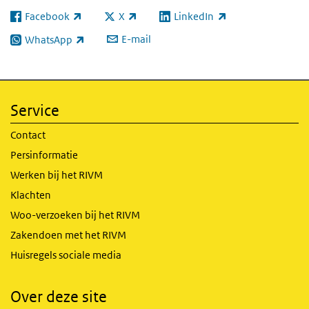
Facebook
X
LinkedIn
(externe link)
(externe link)
(externe link)
E-mail
WhatsApp
(externe link)
Service
Contact
Persinformatie
Werken bij het RIVM
Klachten
Woo-verzoeken bij het RIVM
Zakendoen met het RIVM
Huisregels sociale media
Over deze site