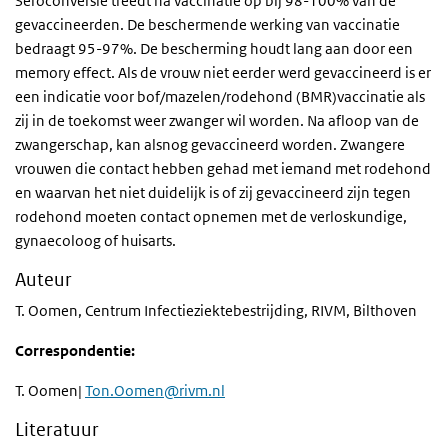
Seroconversie treedt na vaccinatie op bij 98-100% van de
gevaccineerden. De beschermende werking van vaccinatie
bedraagt 95-97%. De bescherming houdt lang aan door een
memory effect. Als de vrouw niet eerder werd gevaccineerd is er
een indicatie voor bof/mazelen/rodehond (BMR)vaccinatie als
zij in de toekomst weer zwanger wil worden. Na afloop van de
zwangerschap, kan alsnog gevaccineerd worden. Zwangere
vrouwen die contact hebben gehad met iemand met rodehond
en waarvan het niet duidelijk is of zij gevaccineerd zijn tegen
rodehond moeten contact opnemen met de verloskundige,
gynaecoloog of huisarts.
Auteur
T. Oomen, Centrum Infectieziektebestrijding, RIVM, Bilthoven
Correspondentie:
T. Oomen|
Ton.Oomen@rivm.nl
Literatuur