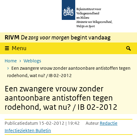
Overslaan en naar de inhoud gaan
Direct naar de hoofdnavigatie
Rijksinstituut voor
Volksgezondheid
en Milieu
Ministerie van Volksgezondheid,
Welzijn en Sport
RIVM
De zorg voor morgen
begint vandaag
Z
Menu
Home
Weblogs
Een zwangere vrouw zonder aantoonbare antistoffen tegen
rodehond, wat nu? / IB 02-2012
Een zwangere vrouw zonder
aantoonbare antistoffen tegen
rodehond, wat nu? / IB 02-2012
Publicatiedatum 15-02-2012 | 19:42
Auteur
Redactie
Infectieziekten Bulletin