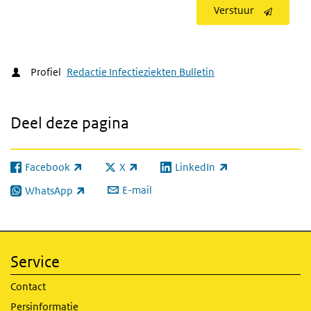
Verstuur
Profiel
Redactie Infectieziekten Bulletin
Deel deze pagina
Facebook
X
LinkedIn
(externe link)
(externe link)
(externe link)
E-mail
WhatsApp
(externe link)
Service
Contact
Persinformatie