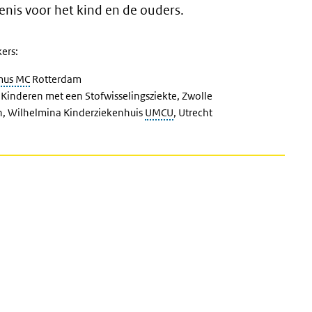
kenis voor het kind en de ouders.
ers:
mus MC
Rotterdam
Kinderen met een Stofwisselingsziekte, Zwolle
en, Wilhelmina Kinderziekenhuis
UMCU
, Utrecht