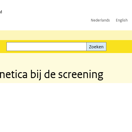
id
Nederlands
English
Zoeken
ink)
Zoeken
etica bij de screening