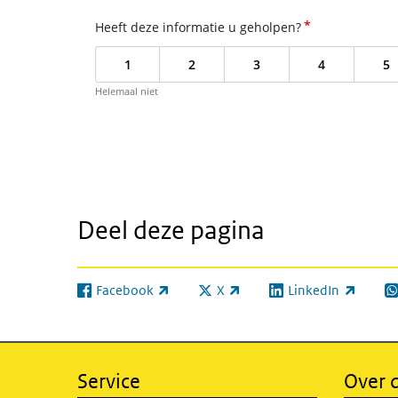
*
Heeft deze informatie u geholpen?
1
2
3
4
5
Helemaal niet
Deel deze pagina
Facebook
X
LinkedIn
(externe link)
(externe link)
(externe link)
(e
Service
Over d