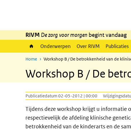
Overslaan en naar de inhoud gaan
Direct naar de hoofdnavigatie
RIVM
De zorg voor morgen
begint vandaag
Onderwerpen
Over RIVM
Publicaties
Home
Workshop B / De betrokkenheid van de klinisc
Workshop B / De betrok
Publicatiedatum 02-05-2012 | 00:00
Wijzigingsdat
Tijdens deze workshop krijgt u informatie ov
respectievelijk de afdeling klinische geneti
betrokkenheid van de kinderarts en de sam