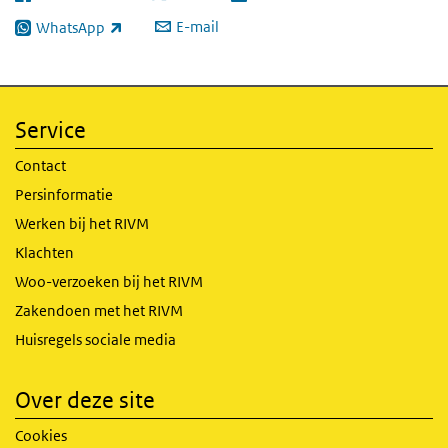
(externe link)
(externe link)
(externe link)
E-mail
WhatsApp
(externe link)
Service
Contact
Persinformatie
Werken bij het RIVM
Klachten
Woo-verzoeken bij het RIVM
Zakendoen met het RIVM
Huisregels sociale media
Over deze site
Cookies