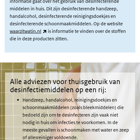
informatie gaat over het gebruik van desinfecterende
middelen in huis. Dit zijn desinfecterende handzeep,
handalcohol, desinfecterende reinigingsdoekjes en
desinfecterende schoonmaakmiddelen. Op de website
(externe link)
waarzitwatin.nl
is informatie te vinden over de stoffen
die in deze producten zitten.
Alle adviezen voor thuisgebruik van
desinfectiemiddelen op een rij:
Handzeep, handalcohol, reinigingsdoekjes en
schoonmaakmiddelen (zoals bleekmiddelen) die
bedoeld zijn om te desinfecteren zijn vaak niet
nodig in huis om infecties te voorkomen. In de
meeste gevallen is schoonmaken met water en zeep
of allesreiniger voldoende.