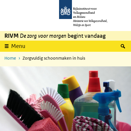
Overslaan en naar de inhoud gaan
Direct naar de hoofdnavigatie
Rijksinstituut voor
Volksgezondheid
en Milieu
Ministerie van Volksgezondheid,
Welzijn en Sport
RIVM
De zorg voor morgen
begint vandaag
Z
Menu
Home
Zorgvuldig schoonmaken in huis