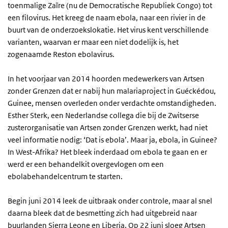
toenmalige Zaïre (nu de Democratische Republiek Congo) tot
een filovirus. Het kreeg de naam ebola, naar een rivier in de
buurt van de onderzoekslokatie. Het virus kent verschillende
varianten, waarvan er maar een niet dodelijk is, het
zogenaamde Reston ebolavirus.
In het voorjaar van 2014 hoorden medewerkers van Artsen
zonder Grenzen dat er nabij hun malariaproject in Guéckédou,
Guinee, mensen overleden onder verdachte omstandigheden.
Esther Sterk, een Nederlandse collega die bij de Zwitserse
zusterorganisatie van Artsen zonder Grenzen werkt, had niet
veel informatie nodig: ‘Dat is ebola’. Maar ja, ebola, in Guinee?
In West-Afrika? Het bleek inderdaad om ebola te gaan en er
werd er een behandelkit overgevlogen om een
ebolabehandelcentrum te starten.
Begin juni 2014 leek de uitbraak onder controle, maar al snel
daarna bleek dat de besmetting zich had uitgebreid naar
buurlanden Sierra Leone en Liberia. Op 22 juni sloeg Artsen