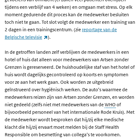
tijdens een verblijf van 4 weken) en omgaan met stress. Op elk
moment gedurende dit proces kan de medewerker besluiten
toch niet te gaan. Tot slot volgt de medewerker een training van
2 dagen in een trainingscentrum. (zie
reportage van de
(externe link)
Belgische televisie
).
In de getroffen landen zelf verblijven de medewerkers in een
hotel of huis dat alleen voor medewerkers van Artsen zonder
Grenzen is gereserveerd. De huishoudelijke staf van het hotel of
huis wordt dagelijks gecontroleerd op koorts en symptomen
voor ze aan het werk gaan. Ook worden ze uitgebreid
geïnstrueerd over hygiënisch werken. De auto’s waarmee de
medewerkers reizen zijn van Artsen zonder Grenzen, en worden
niet gedeeld (zelfs niet met medewerkers van de
WHO
of
bijvoorbeeld personeel van het internationale Rode Kruis). Met
de medewerker wordt besproken dat hij/zij elke medische
klacht die hij/zij ervaart moet melden bij de Staff Health
Responsible om besmetting van collega’s te voorkomen.