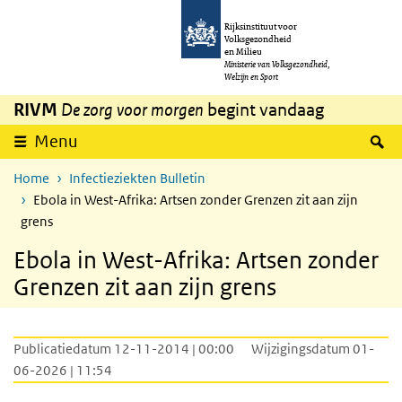
Overslaan en naar de inhoud gaan
Direct naar de hoofdnavigatie
Rijksinstituut voor
Volksgezondheid
en Milieu
Ministerie van Volksgezondheid,
Welzijn en Sport
RIVM
De zorg voor morgen
begint vandaag
Z
Menu
Home
Infectieziekten Bulletin
Ebola in West-Afrika: Artsen zonder Grenzen zit aan zijn
grens
Ebola in West-Afrika: Artsen zonder
Grenzen zit aan zijn grens
Publicatiedatum 12-11-2014 | 00:00
Wijzigingsdatum 01-
06-2026 | 11:54