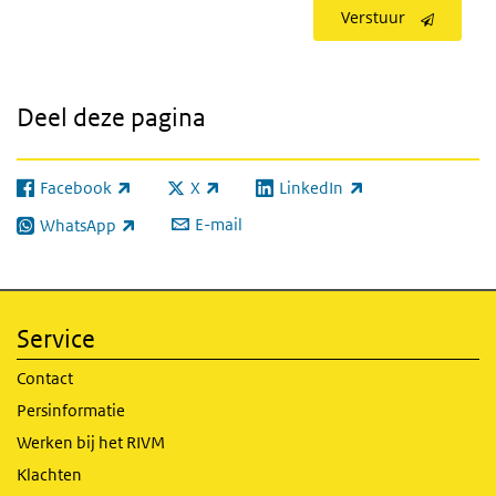
Verstuur
Deel deze pagina
Facebook
X
LinkedIn
(externe link)
(externe link)
(externe link)
E-mail
WhatsApp
(externe link)
Service
Contact
Persinformatie
Werken bij het RIVM
Klachten