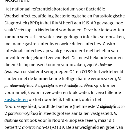
Het nationaal referentielaboratorium voor Bacteriële
Voedselinfecties, afdeling Bacteriologische en Parasitologische
Diagnostiek (BPD) in het RIVM heeft aan ISIS-AR gevraagd hoe
vaak
Vibrio
spp
.
in Nederland voorkomen. Deze bacteriesoorten
kunnen voedsel- en water-overgedragen infecties veroorzaken,
met name gastro-enteritis en weke delen-infecties. Gastro-
intestinale infecties zijn vaak geassocieerd met het eten van
onvoldoende gekookt zeevoedsel. De meest bekende soorten
die ziekte bij mensen kunnen veroorzaken, zijn
V. cholerae
(waarvan uitsluitend serogroepen O1 en O139 het ziektebeeld
cholera met de kenmerkende heftige diarree veroorzaken),
V.
parahaemolyticus, V. alginolyticus en V. vulnificus. Vibrio
spp. komen
voornamelijk voor in zeewater en brak water. In verschillende
kustwateren
op het noordelijk halfrond, ook in het
Noordzeegebied, wordt de bacterie (het meeste
V. alginolyticus en
V. parahaemolyticus
) in steeds grotere aantallen vastgesteld.
V.
cholerae
komt ook voor in Noord-Europese zeeën, maar dit
betreft
V. cholerae
non-O1/O139. De aanwezigheid en groei van