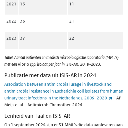
2021
13
11
2022
36
21
2023
37
22
Tabel. Aantal patiënten en medisch microbiologische laboratoria (MML’s)
met een
Vibrio
spp. isolaat per jaar in ISIS-AR, 2019-2023.
Publicatie met data uit ISIS-AR in 2024
Association between antimicrobial usage in livestock and
antimicrobial resistance in Escherichia coli isolates from human
(externe
urinary tract infections in the Netherlands, 2009–2020
–
AP
Meijs et al. J Antimicrob Chemother. 2024
Eenheid van Taal en ISIS-AR
Op 1 september 2024 zijn er 31 MML’s die data aanleveren aan