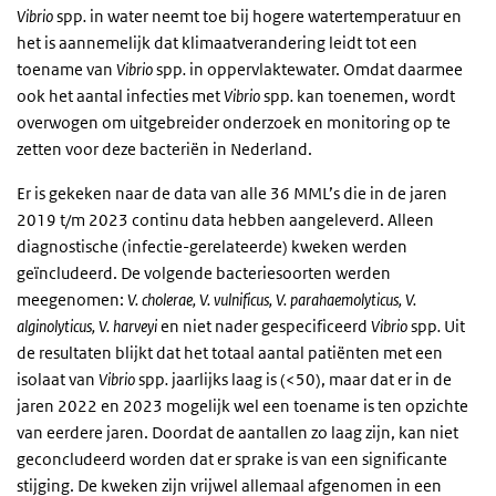
Vibrio
spp
.
in water neemt toe bij hogere watertemperatuur en
het is aannemelijk dat klimaatverandering leidt tot een
toename van
Vibrio
spp
.
in oppervlaktewater. Omdat daarmee
ook het aantal infecties met
Vibrio
spp
.
kan toenemen, wordt
overwogen om uitgebreider onderzoek en monitoring op te
zetten voor deze bacteriën in Nederland.
Er is gekeken naar de data van alle 36 MML’s die in de jaren
2019 t/m 2023 continu data hebben aangeleverd. Alleen
diagnostische (infectie-gerelateerde) kweken werden
geïncludeerd. De volgende bacteriesoorten werden
meegenomen:
V. cholerae, V. vulnificus, V. parahaemolyticus, V.
alginolyticus, V. harveyi
en niet nader gespecificeerd
Vibrio
spp
.
Uit
de resultaten blijkt dat het totaal aantal patiënten met een
isolaat van
Vibrio
spp
.
jaarlijks laag is (<50), maar dat er in de
jaren 2022 en 2023 mogelijk wel een toename is ten opzichte
van eerdere jaren. Doordat de aantallen zo laag zijn, kan niet
geconcludeerd worden dat er sprake is van een significante
stijging. De kweken zijn vrijwel allemaal afgenomen in een