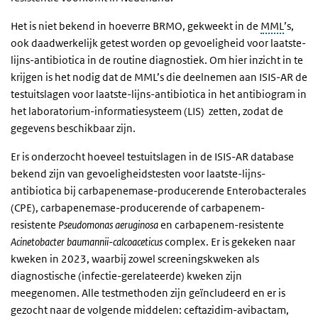
Het is niet bekend in hoeverre BRMO, gekweekt in de
MML
’s,
ook daadwerkelijk getest worden op gevoeligheid voor laatste-
lijns-antibiotica in de routine diagnostiek. Om hier inzicht in te
krijgen is het nodig dat de MML’s die deelnemen aan ISIS-AR de
testuitslagen voor laatste-lijns-antibiotica in het antibiogram in
het laboratorium-informatiesysteem (
LIS)
zetten, zodat de
gegevens beschikbaar zijn.
Er is onderzocht hoeveel testuitslagen in de ISIS-AR database
bekend zijn van gevoeligheidstesten voor laatste-lijns-
antibiotica bij carbapenemase-producerende Enterobacterales
(CPE), carbapenemase-producerende of carbapenem-
resistente
Pseudomonas aeruginosa
en carbapenem-resistente
Acinetobacter baumannii-calcoaceticus
complex. Er is gekeken naar
kweken in 2023, waarbij zowel screeningskweken als
diagnostische (infectie-gerelateerde) kweken zijn
meegenomen. Alle testmethoden zijn geïncludeerd en er is
gezocht naar de volgende middelen: ceftazidim-avibactam,