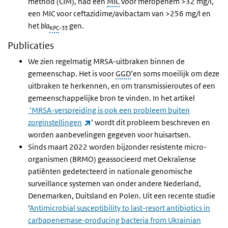
method (CIM), had een
MIC
voor meropenem >32 mg/l,
een MIC voor ceftazidime/avibactam van >256 mg/l en
het
bla
gen.
KPC
-33
Publicaties
We zien regelmatig MRSA-uitbraken binnen de
gemeenschap. Het is voor
GGD
’en soms moeilijk om deze
uitbraken te herkennen, en om transmissieroutes of een
gemeenschappelijke bron te vinden. In het artikel
‘MRSA-verspreiding is ook een probleem buiten
(externe link)
zorginstellingen
’ wordt dit probleem beschreven en
worden aanbevelingen gegeven voor huisartsen.
Sinds maart 2022 worden bijzonder resistente micro-
organismen (BRMO) geassocieerd met Oekraïense
patiënten gedetecteerd in nationale genomische
surveillance systemen van onder andere Nederland,
Denemarken, Duitsland en Polen. Uit een recente studie
‘
Antimicrobial susceptibility to last-resort antibiotics in
carbapenemase-producing bacteria from Ukrainian