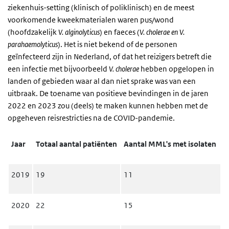
ziekenhuis-setting (klinisch of poliklinisch) en de meest
voorkomende kweekmaterialen waren pus/wond
(hoofdzakelijk
V. alginolyticus
) en faeces (
V. cholerae en V.
parahaemolyticus
). Het is niet bekend of de personen
geïnfecteerd zijn in Nederland, of dat het reizigers betreft die
een infectie met bijvoorbeeld
V. cholerae
hebben opgelopen in
landen of gebieden waar al dan niet sprake was van een
uitbraak. De toename van positieve bevindingen in de jaren
2022 en 2023 zou (deels) te maken kunnen hebben met de
opgeheven reisrestricties na de COVID-pandemie.
Jaar
Totaal aantal patiënten
Aantal MML's met isolaten
2019
19
11
2020
22
15