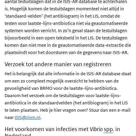
aantal testuitslagen dat in de ISIS-AR database te achterhalen
is. Mogelijk komen de testuitslagen momenteel niet altijd in
‘standaard-velden’ (het antibiogram) in het
LIS
, omdat de
testen voor laatste-lijns-antibiotica niet via geautomatiseerde
systemen worden verricht. In zo’n geval staan de testuitslagen
bijvoorbeeld in een open tekstveld in het
LIS
. De testuitslagen
komen dan niet mee in de geautomatiseerde data-extractie die
plaatsvindt voor het doorsturen van de gegevens naar ISIS-AR.
Verzoek tot andere manier van registreren
Het is belangrijk dat alle informatie in de ISIS-AR database staat
om een zo compleet mogelijk overzicht te hebben van de
gevoeligheid van BRMO voor de laatste-lijns-antibiotica.
Daarom het verzoek om de testuitslagen voor laatste-lijns-
antibiotica in de standaardvelden (het antibiogram) in het
LIS
te laten plaatsen. Heb je hier vragen over? Stuur dan een e-mail
naar
ISIS@rivm.nl
.
Het voorkomen van infecties met
Vibrio
spp
.
in
Nederland