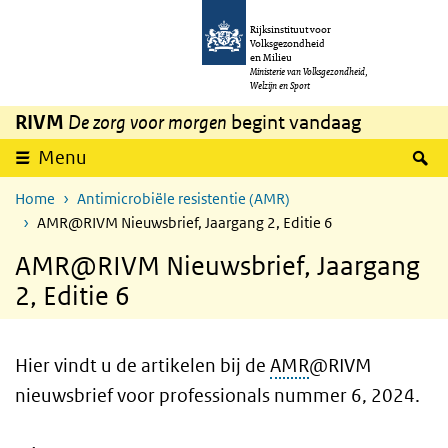
Overslaan en naar de inhoud gaan
Direct naar de hoofdnavigatie
Rijksinstituut voor
Volksgezondheid
en Milieu
Ministerie van Volksgezondheid,
Welzijn en Sport
RIVM
De zorg voor morgen
begint vandaag
Z
Menu
Home
Antimicrobiële resistentie (AMR)
AMR@RIVM Nieuwsbrief, Jaargang 2, Editie 6
AMR@RIVM Nieuwsbrief, Jaargang
2, Editie 6
Hier vindt u de artikelen bij de
AMR
@RIVM
nieuwsbrief voor professionals nummer 6, 2024.