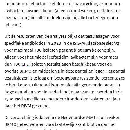
imipenem-relebactam, cefiderocol, eravacycline, aztreonam-
avibactam, pivmecillinam (alleen urinekweken), ceftalozane-
tazobactam (niet alle middelen zijn bij alle bacteriegroepen
relevant).
Uit de resultaten van de analyses blijkt dat testuitslagen voor
specifieke antibiotica in 2023 in de ISIS-AR database slechts
voor maximaal 100 isolaten per antibioticum bekend zijn.
Alleen voor het middel ceftazidim-avibactam zijn voor meer
dan 100
CPE
-isolaten testuitslagen beschikbaar. Voor de
overige BRMO en middelen zijn deze aantallen lager. Het aantal
testuitslagen is te laag om betrouwbare resistentie-percentages
te berekenen. Uiteraard komen niet alle genoemde BRMO in
hoge aantallen voor in Nederland, maar van CPE worden in de
Type-Ned surveillance meerdere honderden isolaten per jaar
naar het RIVM gestuurd.
De verwachting is dat er in de Nederlandse MML’s toch vaker
BRMO getest worden voor laatste-lijns-antibiotica dan het