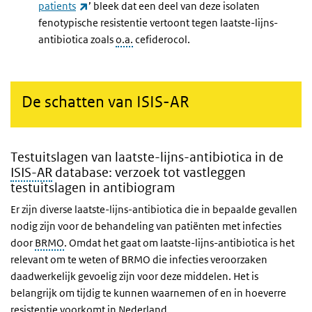
(externe link)
patients
’ bleek dat een deel van deze isolaten
fenotypische resistentie vertoont tegen laatste-lijns-
antibiotica zoals
o.a.
cefiderocol.
De schatten van ISIS-AR
Testuitslagen van laatste-lijns-antibiotica in de
ISIS-AR
database: verzoek tot vastleggen
testuitslagen in antibiogram
Er zijn diverse laatste-lijns-antibiotica die in bepaalde gevallen
nodig zijn voor de behandeling van patiënten met infecties
door
BRMO
. Omdat het gaat om laatste-lijns-antibiotica is het
relevant om te weten of BRMO die infecties veroorzaken
daadwerkelijk gevoelig zijn voor deze middelen. Het is
belangrijk om tijdig te kunnen waarnemen of en in hoeverre
resistentie voorkomt in Nederland.