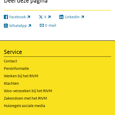
Deel deze pagina
Facebook
X
LinkedIn
(externe link)
(externe link)
(externe link)
E-mail
WhatsApp
(externe link)
Service
Contact
Persinformatie
Werken bij het RIVM
Klachten
Woo-verzoeken bij het RIVM
Zakendoen met het RIVM
Huisregels sociale media