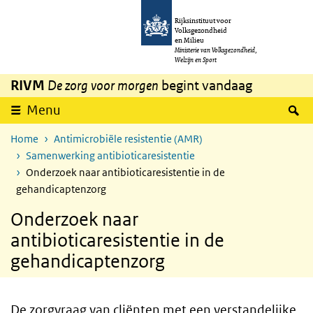
Overslaan en naar de inhoud gaan
Direct naar de hoofdnavigatie
Rijksinstituut voor
Volksgezondheid
en Milieu
Ministerie van Volksgezondheid,
Welzijn en Sport
RIVM
De zorg voor morgen
begint vandaag
Z
Menu
Home
Antimicrobiële resistentie (AMR)
Samenwerking antibioticaresistentie
Onderzoek naar antibioticaresistentie in de
gehandicaptenzorg
Onderzoek naar
antibioticaresistentie in de
gehandicaptenzorg
De zorgvraag van cliënten met een verstandelijke