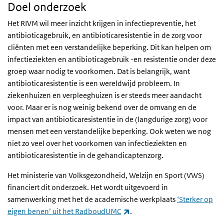
Doel onderzoek
Het RIVM wil meer inzicht krijgen in infectiepreventie, het
antibioticagebruik, en antibioticaresistentie in de zorg voor
cliënten met een verstandelijke beperking. Dit kan helpen om
infectieziekten en antibioticagebruik -en resistentie onder deze
groep waar nodig te voorkomen. Dat is belangrijk, want
antibioticaresistentie is een wereldwijd probleem. In
ziekenhuizen en verpleeghuizen is er steeds meer aandacht
voor. Maar er is nog weinig bekend over de omvang en de
impact van antibioticaresistentie in de (langdurige zorg) voor
mensen met een verstandelijke beperking. Ook weten we nog
niet zo veel over het voorkomen van infectieziekten en
antibioticaresistentie in de gehandicaptenzorg.
Het ministerie van Volksgezondheid, Welzijn en Sport (VWS)
financiert dit onderzoek. Het wordt uitgevoerd in
samenwerking met het de academische werkplaats
‘Sterker op
(externe link)
eigen benen’ uit het RadboudUMC
.