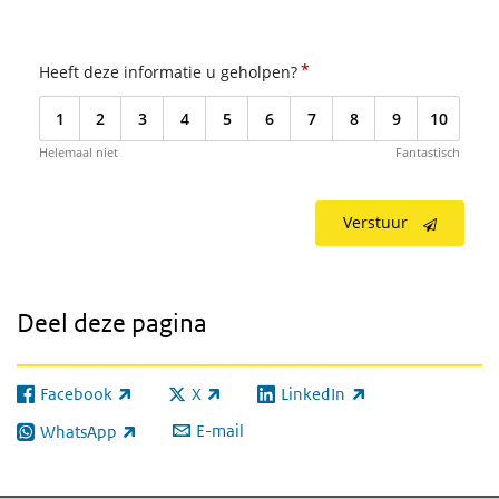
*
Heeft deze informatie u geholpen?
1
2
3
4
5
6
7
8
9
10
Helemaal niet
Fantastisch
Verstuur
Deel deze pagina
Facebook
X
LinkedIn
(externe link)
(externe link)
(externe link)
E-mail
WhatsApp
(externe link)