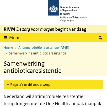
Overslaan en naar de inhoud gaan
Direct naar de hoofdnavigatie
Rijksinstituut voor
Volksgezondheid
en Milieu
Ministerie van Volksgezondheid,
Welzijn en Sport
RIVM
De zorg voor morgen
begint vandaag
Z
Menu
Home
Antimicrobiële resistentie (AMR)
Samenwerking antibioticaresistentie
Samenwerking
antibioticaresistentie
Pagina's in dit onderwerp
Nederland wil antimicrobiële resistentie
terugdringen met de One Health aanpak (aanpak