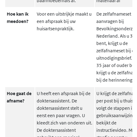
baarmoederhals af.
materiaal af
Hoe kan ik
Voor een uitstrijkje maakt u
De zelfafnameset ku
meedoen?
een afspraak bij uw
aanvragen bij
huisartsenpraktijk.
Bevolkingsonderzo
Nederland. Als u 30 
bent, krijgt u de
zelfafnameset bij de
uitnodigingsbrief. Al
35 jaar of ouder ben
krijgt u de zelfafna
bij de herinneringsbr
Hoe gaat de
U heeft een afspraak bij de
U krijgt de zelfafna
afname?
doktersassistent. De
per post bij u thuis. 
doktersassistent stelt u
volgt de stappen in 
eerst een paar vragen. U
gebruiksaanwijzing 
kleedt zich van onderen uit.
bekijkt de
De doktersassistent
instructievideo. Met