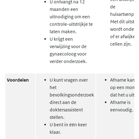
U ontvangt na 12
de
maanden een
huisartsenprak
uitnodiging om een
Met dit uitstri
controle-uitstrijkje te
wordt onderz
laten maken.
of er afwijke
U krijgt een
cellen zijn.
verwijzing voor de
gynaecoloog voor
verder onderzoek.
Voordelen
U kunt vragen over
Afname kan th
het
op een mome
bevolkingsonderzoek
dat het u uitk
direct aan de
Afname is
doktersassistent
eenvoudig.
stellen.
U bent in één keer
klaar.