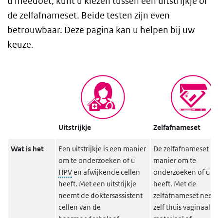
u meedoet, kunt u kiezen tussen een uitstrijkje of
de zelfafnameset. Beide testen zijn even
betrouwbaar. Deze pagina kan u helpen bij uw
keuze.
Uitstrijkje
Zelfafnameset
Wat is het
Een uitstrijkje is een manier
De zelfafnameset is
om te onderzoeken of u
manier om te
HPV
en afwijkende cellen
onderzoeken of u H
heeft. Met een uitstrijkje
heeft. Met de
neemt de doktersassistent
zelfafnameset neem
cellen van de
zelf thuis vaginaal