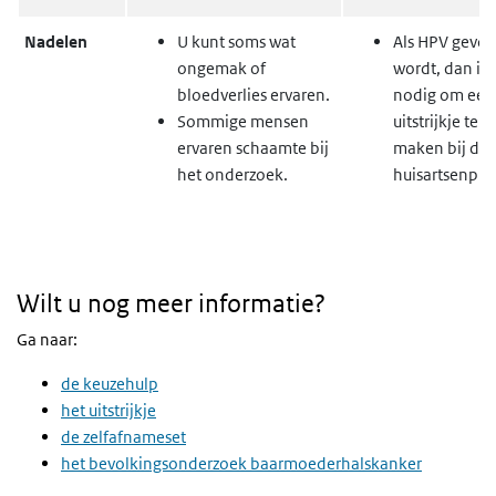
Nadelen
U kunt soms wat
Als HPV gevo
ongemak of
wordt, dan is 
bloedverlies ervaren.
nodig om een
Sommige mensen
uitstrijkje te l
ervaren schaamte bij
maken bij de
het onderzoek.
huisartsenprak
Wilt u nog meer informatie?
Ga naar:
de keuzehulp
het uitstrijkje
de zelfafnameset
het bevolkingsonderzoek baarmoederhalskanker