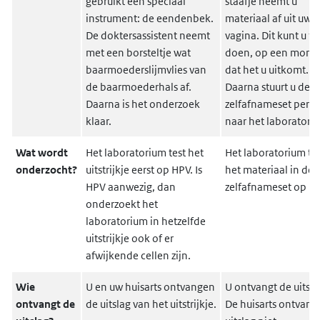
gebruikt een speciaal
staafje neemt u
instrument: de eendenbek.
materiaal af uit uw
De doktersassistent neemt
vagina. Dit kunt u th
met een borsteltje wat
doen, op een mome
baarmoederslijmvlies van
dat het u uitkomt.
de baarmoederhals af.
Daarna stuurt u de
Daarna is het onderzoek
zelfafnameset per p
klaar.
naar het laboratori
Wat wordt
Het laboratorium test het
Het laboratorium te
onderzocht?
uitstrijkje eerst op HPV. Is
het materiaal in de
HPV aanwezig, dan
zelfafnameset op HP
onderzoekt het
laboratorium in hetzelfde
uitstrijkje ook of er
afwijkende cellen zijn.
Wie
U en uw huisarts ontvangen
U ontvangt de uitsla
ontvangt de
de uitslag van het uitstrijkje.
De huisarts ontvang