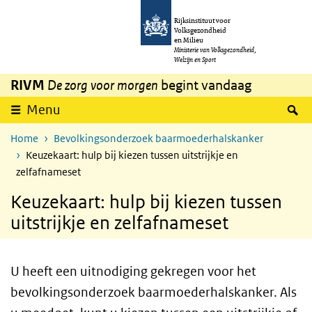
Overslaan en naar de inhoud gaan
Direct naar de hoofdnavigatie
Rijksinstituut voor
Volksgezondheid
en Milieu
Ministerie van Volksgezondheid,
Welzijn en Sport
RIVM
De zorg voor morgen
begint vandaag
Z
Menu
Home
Bevolkingsonderzoek baarmoederhalskanker
Keuzekaart: hulp bij kiezen tussen uitstrijkje en
zelfafnameset
Keuzekaart: hulp bij kiezen tussen
uitstrijkje en zelfafnameset
U heeft een uitnodiging gekregen voor het
bevolkingsonderzoek baarmoederhalskanker. Als