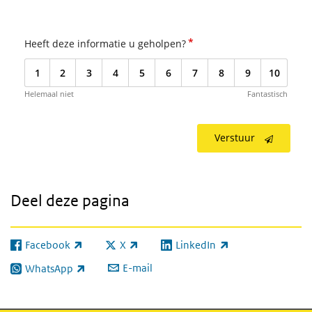
*
Heeft deze informatie u geholpen?
1
2
3
4
5
6
7
8
9
10
Helemaal niet
Fantastisch
Verstuur
Deel deze pagina
Facebook
X
LinkedIn
(externe link)
(externe link)
(externe link)
E-mail
WhatsApp
(externe link)