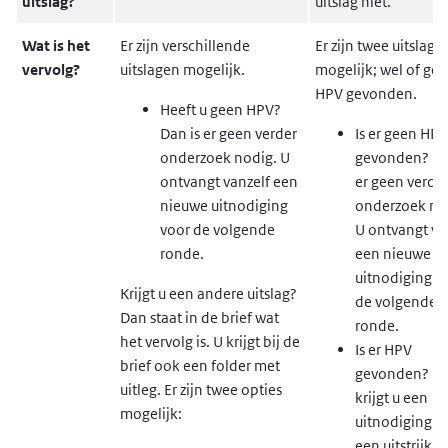
uitslag?
uitslag niet.
Wat is het
Er zijn verschillende
Er zijn twee uitslage
vervolg?
uitslagen mogelijk.
mogelijk; wel of ge
HPV gevonden.
Heeft u geen HPV?
Dan is er geen verder
Is er geen HPV
onderzoek nodig. U
gevonden? Da
ontvangt vanzelf een
er geen verde
nieuwe uitnodiging
onderzoek no
voor de volgende
U ontvangt va
ronde.
een nieuwe
uitnodiging v
Krijgt u een andere uitslag?
de volgende
Dan staat in de brief wat
ronde.
het vervolg is. U krijgt bij de
Is er HPV
brief ook een folder met
gevonden? D
uitleg. Er zijn twee opties
krijgt u een
mogelijk:
uitnodiging v
een uitstrijkje 