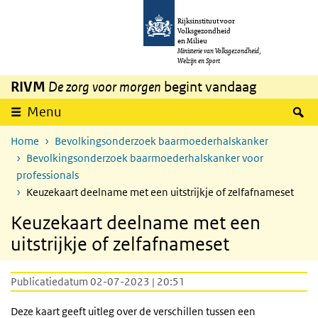
Overslaan en naar de inhoud gaan
Direct naar de hoofdnavigatie
Rijksinstituut voor
Volksgezondheid
en Milieu
Ministerie van Volksgezondheid,
Welzijn en Sport
RIVM
De zorg voor morgen
begint vandaag
Z
Menu
Home
Bevolkingsonderzoek baarmoederhalskanker
Bevolkingsonderzoek baarmoederhalskanker voor
professionals
Keuzekaart deelname met een uitstrijkje of zelfafnameset
Keuzekaart deelname met een
uitstrijkje of zelfafnameset
Publicatiedatum 02-07-2023 | 20:51
Deze kaart geeft uitleg over de verschillen tussen een