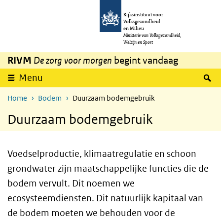
Overslaan en naar de inhoud gaan
Direct naar de hoofdnavigatie
Rijksinstituut voor
Volksgezondheid
en Milieu
Ministerie van Volksgezondheid,
Welzijn en Sport
RIVM
De zorg voor morgen
begint vandaag
Z
Menu
Home
Bodem
Duurzaam bodemgebruik
Duurzaam bodemgebruik
Voedselproductie, klimaatregulatie en schoon
grondwater zijn maatschappelijke functies die de
bodem vervult. Dit noemen we
ecosysteemdiensten. Dit natuurlijk kapitaal van
de bodem moeten we behouden voor de