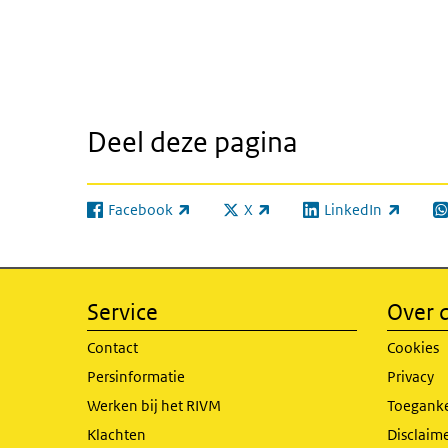
Deel deze pagina
Facebook
X
LinkedIn
(externe link)
(externe link)
(externe link)
(e
Service
Over d
Contact
Cookies
Persinformatie
Privacy
Werken bij het RIVM
Toeganke
Klachten
Disclaime