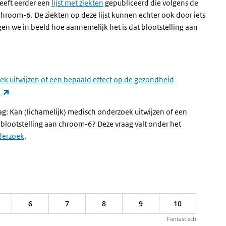
eeft eerder een
lijst met ziekten
gepubliceerd die volgens de
hroom-6. De ziekten op deze lijst kunnen echter ook door iets
 we in beeld hoe aannemelijk het is dat blootstelling aan
ek uitwijzen of een bepaald effect op de gezondheid
(externe link)
6
: Kan (lichamelijk) medisch onderzoek uitwijzen of een
 blootstelling aan chroom-6? Deze vraag valt onder het
derzoek
.
6
7
8
9
10
Fantastisch