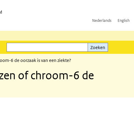
id
Nederlands
English
Zoeken
ink)
Zoeken
room-6 de oorzaak is van een ziekte?
jzen of chroom-6 de