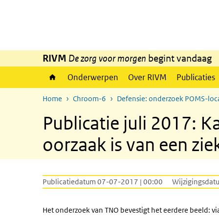
Overslaan en naar de inhoud gaan
Direct naar de hoofdnavigatie
RIVM
De zorg voor morgen
begint vandaag
Onderwerpen
Over RIVM
Publicaties
Home
Chroom-6
Defensie: onderzoek POMS-loca
Publicatie juli 2017:
oorzaak is van een zie
Publicatiedatum 07-07-2017 | 00:00
Wijzigingsdat
Het onderzoek van TNO bevestigt het eerdere beeld: vi