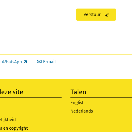
Verstuur
E-mail
WhatsApp
xterne link)
eze site
Talen
English
Nederlands
lijkheid
r en copyright