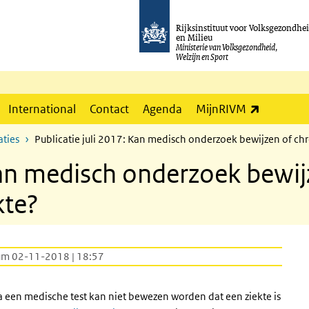
Rijksinstituut voor Volksgezondhe
en Milieu
Ministerie van Volksgezondheid,
Welzijn en Sport
(externe l
International
Contact
Agenda
MijnRIVM
ties
Publicatie juli 2017: Kan medisch onderzoek bewijzen of ch
 Kan medisch onderzoek bewi
kte?
um 02-11-2018 | 18:57
a een medische test kan niet bewezen worden dat een ziekte is