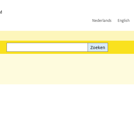
id
Nederlands
English
Zoeken
ink)
Zoeken