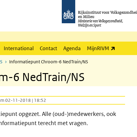
Rijksinstituut voor Volksgezondhe
en Milieu
Ministerie van Volksgezondheid,
Welzijn en Sport
(externe l
International
Contact
Agenda
MijnRIVM
NS
Informatiepunt Chroom-6 NedTrain/NS
om-6 NedTrain/NS
um 02-11-2018 | 18:52
tiepunt opgezet. Alle (oud-)medewerkers, ook
 informatiepunt terecht met vragen.