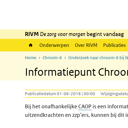
Overslaan en naar de inhoud gaan
Direct naar de hoofdnavigatie
RIVM
De zorg voor morgen
begint vandaag
Onderwerpen
Over RIVM
Publicaties
Home
Chroom-6
Onderzoek naar chroom-6 bij 
Informatiepunt Chro
Publicatiedatum 01-06-2018 | 00:00
Wijzigingsdat
Bij het onafhankelijke
CAOP
is een informa
uitzendkrachten en zzp’ers, kunnen bij dit