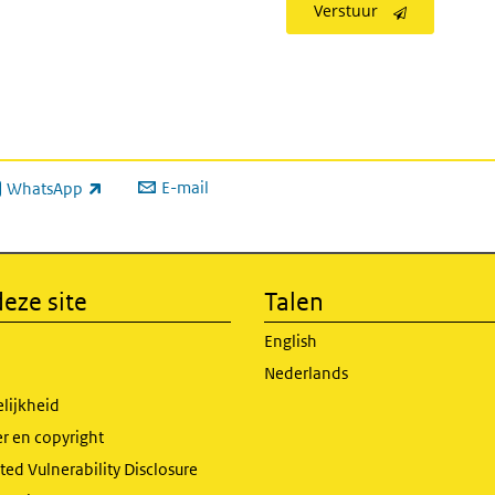
Verstuur
E-mail
WhatsApp
xterne link)
eze site
Talen
English
Nederlands
lijkheid
r en copyright
ed Vulnerability Disclosure