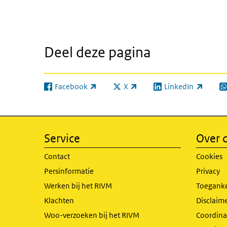
Deel deze pagina
Facebook
X
LinkedIn
(externe link)
(externe link)
(externe link)
(e
Service
Over d
Contact
Cookies
Persinformatie
Privacy
Werken bij het RIVM
Toeganke
Klachten
Disclaime
Woo-verzoeken bij het RIVM
Coordinat