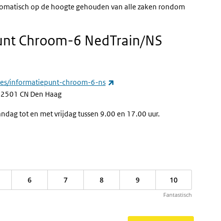
u automatisch op de hoogte gehouden van alle zaken rondom
punt Chroom-6 NedTrain/NS
(externe link)
es/informatiepunt-chroom-6-ns
, 2501 CN Den Haag
ndag tot en met vrijdag tussen 9.00 en 17.00 uur.
6
7
8
9
10
Fantastisch