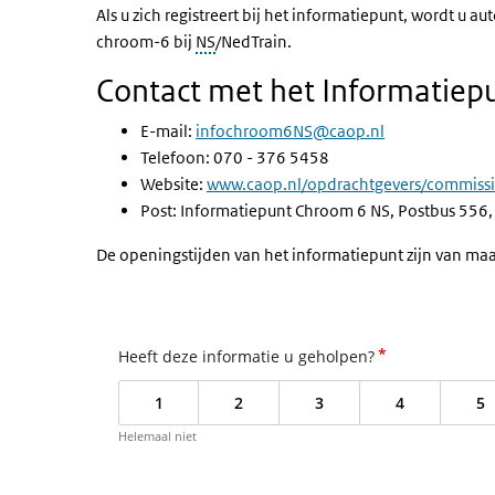
Als u zich registreert bij het informatiepunt, wordt 
chroom-6 bij
NS
/NedTrain.
Contact met het Informatie
E-mail:
infochroom6NS@caop.nl
Telefoon: 070 - 376 5458
Website:
www.caop.nl/opdrachtgevers/commissi
Post: Informatiepunt Chroom 6 NS, Postbus 556
De openingstijden van het informatiepunt zijn van maa
*
Heeft deze informatie u geholpen?
1
2
3
4
5
Helemaal niet