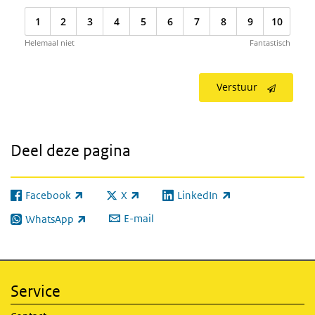
1
2
3
4
5
6
7
8
9
10
Helemaal niet
Fantastisch
Verstuur
Deel deze pagina
Facebook
X
LinkedIn
(externe link)
(externe link)
(externe link)
E-mail
WhatsApp
(externe link)
Service