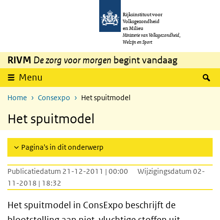
Overslaan en naar de inhoud gaan
Direct naar de hoofdnavigatie
Rijksinstituut voor
Volksgezondheid
en Milieu
Ministerie van Volksgezondheid,
Welzijn en Sport
RIVM
De zorg voor morgen
begint vandaag
Z
Menu
Home
Consexpo
Het spuitmodel
Het spuitmodel
Pagina's in dit onderwerp
Publicatiedatum 21-12-2011 | 00:00
Wijzigingsdatum 02-
11-2018 | 18:32
Het spuitmodel in ConsExpo beschrijft de
blootstelling aan niet-vluchtige stoffen uit