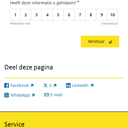
*
Heeft deze informatie u geholpen?
1
2
3
4
5
6
7
8
9
10
Helemaal niet
Fantastisch
Verstuur
Deel deze pagina
Facebook
X
LinkedIn
(externe link)
(externe link)
(externe link)
E-mail
WhatsApp
(externe link)
Service