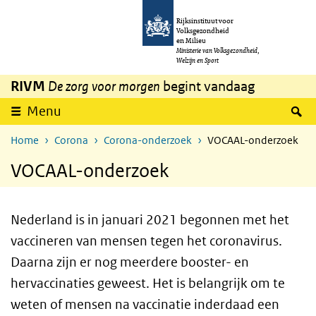
Overslaan en naar de inhoud gaan
Direct naar de hoofdnavigatie
Rijksinstituut voor
Volksgezondheid
en Milieu
Ministerie van Volksgezondheid,
Welzijn en Sport
RIVM
De zorg voor morgen
begint vandaag
Z
Menu
Home
Corona
Corona-onderzoek
VOCAAL-onderzoek
VOCAAL-onderzoek
Nederland is in januari 2021 begonnen met het
vaccineren van mensen tegen het coronavirus.
Daarna zijn er nog meerdere booster- en
hervaccinaties geweest. Het is belangrijk om te
weten of mensen na vaccinatie inderdaad een