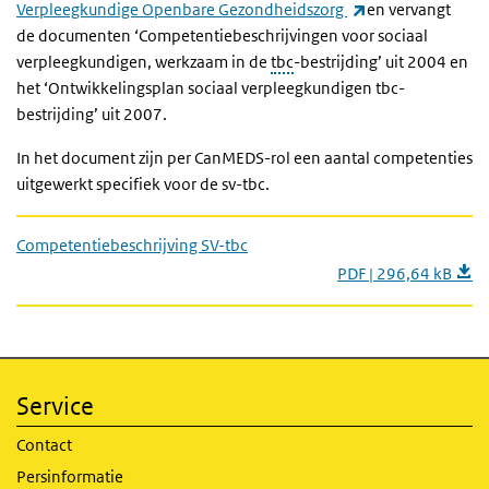
(externe link)
Verpleegkundige Openbare Gezondheidszorg
en vervangt
de documenten ‘Competentiebeschrijvingen voor sociaal
verpleegkundigen, werkzaam in de
tbc
-bestrijding’ uit 2004 en
het ‘Ontwikkelingsplan sociaal verpleegkundigen tbc-
bestrijding’ uit 2007.
In het document zijn per CanMEDS-rol een aantal competenties
uitgewerkt specifiek voor de sv-tbc.
Competentiebeschrijving SV-tbc
PDF | 296,64 kB
Service
Contact
Persinformatie