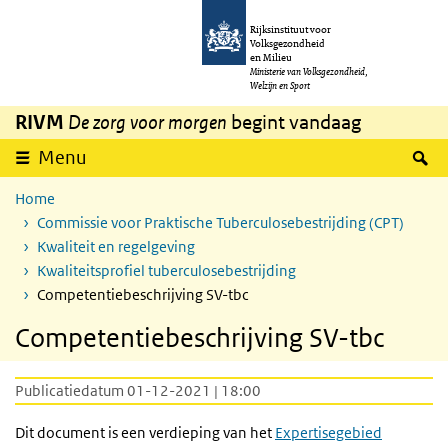
Overslaan en naar de inhoud gaan
Direct naar de hoofdnavigatie
Rijksinstituut voor
Volksgezondheid
en Milieu
Ministerie van Volksgezondheid,
Welzijn en Sport
RIVM
De zorg voor morgen
begint vandaag
Z
Menu
Home
Commissie voor Praktische Tuberculosebestrijding (CPT)
Kwaliteit en regelgeving
Kwaliteitsprofiel tuberculosebestrijding
Competentiebeschrijving SV-tbc
Competentiebeschrijving SV-tbc
Publicatiedatum 01-12-2021 | 18:00
Dit document is een verdieping van het
Expertisegebied