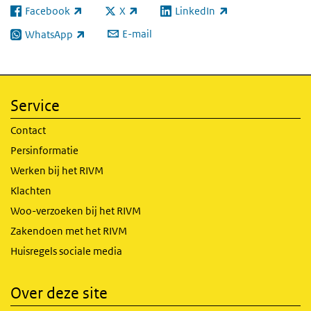
Facebook
X
LinkedIn
(externe link)
(externe link)
(externe link)
E-mail
WhatsApp
(externe link)
Service
Contact
Persinformatie
Werken bij het RIVM
Klachten
Woo-verzoeken bij het RIVM
Zakendoen met het RIVM
Huisregels sociale media
Over deze site