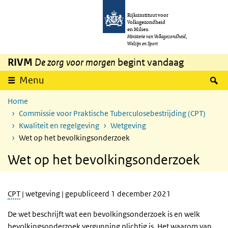
Overslaan en naar de inhoud gaan
Direct naar de hoofdnavigatie
Rijksinstituut voor
Volksgezondheid
en Milieu
Ministerie van Volksgezondheid,
Welzijn en Sport
RIVM
De zorg voor morgen
begint vandaag
Z
Menu
Home
Commissie voor Praktische Tuberculosebestrijding (CPT)
Kwaliteit en regelgeving
Wetgeving
Wet op het bevolkingsonderzoek
Wet op het bevolkingsonderzoek
CPT
| wetgeving | gepubliceerd 1 december 2021
De wet beschrijft wat een bevolkingsonderzoek is en welk
bevolkingsonderzoek vergunning plichtig is. Het waarom van