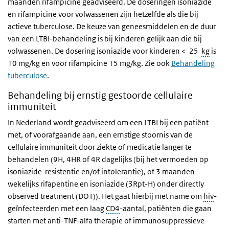
maanden rifampicine geadviseerd. De doseringen isoniazide
en rifampicine voor volwassenen zijn hetzelfde als die bij
actieve tuberculose. De keuze van geneesmiddelen en de duur
van een LTBI-behandeling is bij kinderen gelijk aan die bij
volwassenen. De dosering isoniazide voor kinderen < 25
kg
is
10 mg/kg en voor rifampicine 15 mg/kg.
Zie ook
Behandeling
tuberculose
.
Behandeling bij ernstig gestoorde cellulaire
immuniteit
In Nederland wordt geadviseerd om een LTBI bij een patiënt
met, of voorafgaande aan, een ernstige stoornis van de
cellulaire immuniteit door ziekte of medicatie langer te
behandelen (9H, 4HR of 4R dagelijks (bij het vermoeden op
isoniazide-resistentie en/of intolerantie), of 3 maanden
wekelijks rifapentine en isoniazide (3Rpt-H) onder directly
observed treatment (DOT)). Het gaat hierbij met name om
hiv
-
geïnfecteerden met een laag
CD4
-aantal, patiënten die gaan
starten met anti-TNF-
alfa
therapie of immunosuppressieve