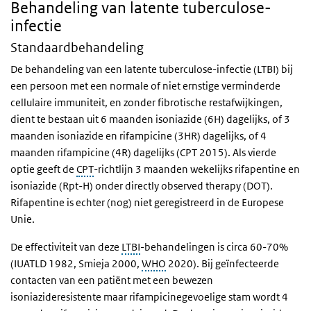
Behandeling van latente tuberculose-
infectie
Standaardbehandeling
De behandeling van een latente tuberculose-infectie (LTBI) bij
een persoon met een normale of niet ernstige verminderde
cellulaire immuniteit, en zonder fibrotische restafwijkingen,
dient te bestaan uit 6 maanden isoniazide (6H) dagelijks, of 3
maanden isoniazide en rifampicine (3HR) dagelijks, of 4
maanden rifampicine (4R) dagelijks (CPT 2015). Als vierde
optie geeft de
CPT
-richtlijn 3 maanden wekelijks rifapentine en
isoniazide (Rpt-H) onder directly observed therapy (DOT).
Rifapentine is echter (nog) niet geregistreerd in de Europese
Unie.
De effectiviteit van deze
LTBI
-behandelingen is circa 60-70%
(IUATLD 1982, Smieja 2000,
WHO
2020). Bij geïnfecteerde
contacten van een patiënt met een bewezen
isoniazideresistente maar rifampicinegevoelige stam wordt 4