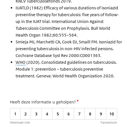
KNCV Tuberculosefonds 2019.
IUATLD (1982) Efficacy of various durations of isoniazid
preventive therapy for tuberculosis: five years of follow-
up in the IUAT trial. International Union Against
Tuberculosis Committee on Prophylaxis. Bull World
Health Organ 1982;60:555–564.
Smieja MJ, Marchetti CA, Cook DJ, Smaill FM. Isoniazid for
preventing tuberculosis in non-HIV infected persons.
Cochrane Database Syst Rev 2000:CD001363.
WHO
(2020). Consolidated guidelines on tuberculosis.
Module 1: prevention – tuberculosis preventive
treatment. Geneva: World Health Organization 2020.
*
Heeft deze informatie u geholpen?
1
2
3
4
5
6
7
8
9
10
Helemaal niet
Fantastisch