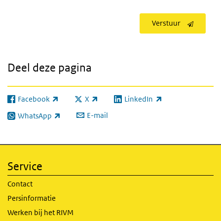
Verstuur
Deel deze pagina
Facebook
X
LinkedIn
(externe link)
(externe link)
(externe link)
E-mail
WhatsApp
(externe link)
Service
Contact
Persinformatie
Werken bij het RIVM