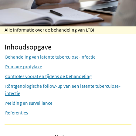
Alle informatie over de behandeling van LTBI
Inhoudsopgave
Skip Inhoudsopgave
Behandeling van latente tuberculose-infectie
Primaire profylaxe
Controles vooraf en tijdens de behandeling
Röntgenologische follow-up van een latente tuberculose-
infectie
Melding en surveillance
Referenties