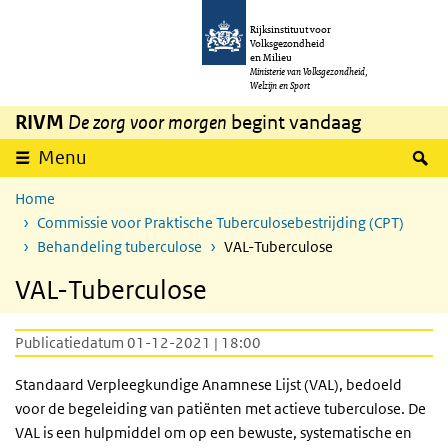
Overslaan en naar de inhoud gaan
Direct naar de hoofdnavigatie
Rijksinstituut voor
Volksgezondheid
en Milieu
Ministerie van Volksgezondheid,
Welzijn en Sport
RIVM
De zorg voor morgen
begint vandaag
Z
Menu
Home
Commissie voor Praktische Tuberculosebestrijding (CPT)
Behandeling tuberculose
VAL-Tuberculose
VAL-Tuberculose
Publicatiedatum 01-12-2021 | 18:00
Standaard Verpleegkundige Anamnese Lijst (VAL), bedoeld
voor de begeleiding van patiënten met actieve tuberculose. De
VAL is een hulpmiddel om op een bewuste, systematische en