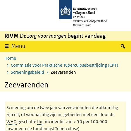
Overslaan en naar de inhoud gaan
Direct naar de hoofdnavigatie
Rijksinstituut voor
Volksgezondheid
en Milieu
Ministerie van Volksgezondheid,
Welzijn en Sport
RIVM
De zorg voor morgen
begint vandaag
Z
Menu
Home
Commissie voor Praktische Tuberculosebestrijding (CPT)
Screeningsbeleid
Zeevarenden
Zeevarenden
Screening om de twee jaar van zeevarenden die afkomstig
zijn uit, of woonachtig zijn in, gebieden met een door de
WHO
geschatte
tbc
-incidentie van > 50 per 100.000
inwoners (zie Landenlijst Tuberculose)