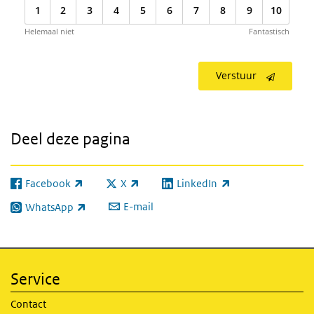
1
2
3
4
5
6
7
8
9
10
Helemaal niet
Fantastisch
Verstuur
Deel deze pagina
Facebook
X
LinkedIn
(externe link)
(externe link)
(externe link)
E-mail
WhatsApp
(externe link)
Service
Contact