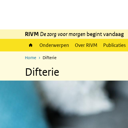
Overslaan en naar de inhoud gaan
Direct naar de hoofdnavigatie
RIVM
De zorg voor morgen
begint vandaag
Onderwerpen
Over RIVM
Publicaties
Home
Difterie
Difterie