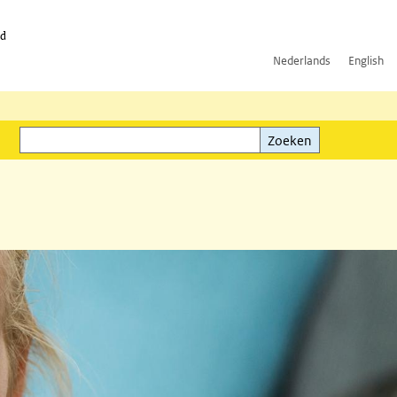
id
Nederlands
English
Zoeken
ink)
Zoeken