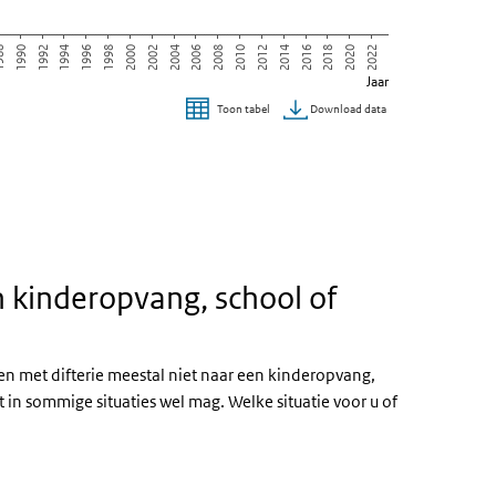
2010
1994
2020
2004
88
2014
1998
2008
1992
2018
2002
2012
1996
2022
2006
1990
2016
2000
Jaar
Download data
Toon tabel
 kinderopvang, school of
en met difterie meestal niet naar een kinderopvang,
t in sommige situaties wel mag. Welke situatie voor u of