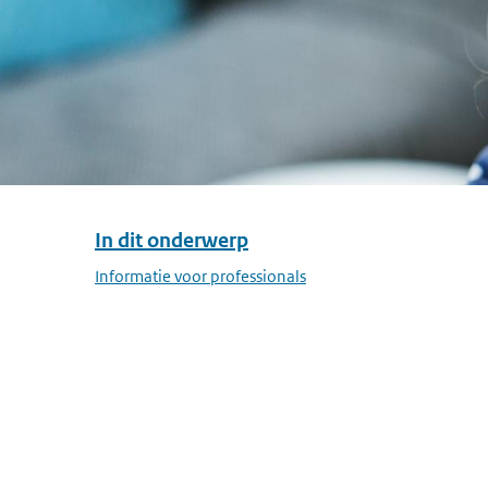
In dit onderwerp
Overslaan menu In dit onderwerp
Informatie voor professionals