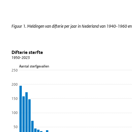
Einde van interactieve grafiek.
Figuur 1. Meldingen van difterie per jaar in Nederland van 1940-1960
Difterie sterfte
Difterie sterfte
Sla de grafiek 'Difterie sterfte' over en ga naar de datatabel
Difterie sterfte
1950-2023
Staaf grafiek met 74 staven.
Aantal sterfgevallen
1950-2023
250
Bekijk als data tabel.
200
De grafiek heeft 1 X-as die Jaar weergeeft.
De grafiek heeft 1 Y-as die Aantal sterfgevallen weergeeft.
150
100
50