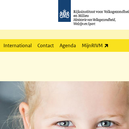
Rijksinstituut voor Volksgezondhe
en Milieu
Ministerie van Volksgezondheid,
Welzijn en Sport
(externe l
International
Contact
Agenda
MijnRIVM