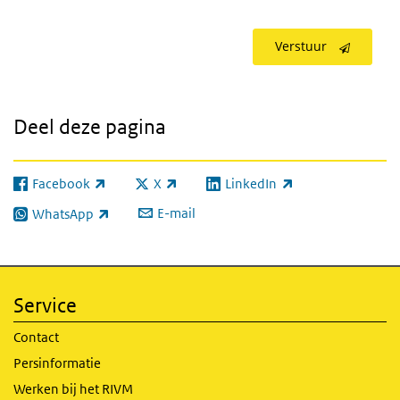
Verstuur
Deel deze pagina
Facebook
X
LinkedIn
(externe link)
(externe link)
(externe link)
E-mail
WhatsApp
(externe link)
Service
Contact
Persinformatie
Werken bij het RIVM