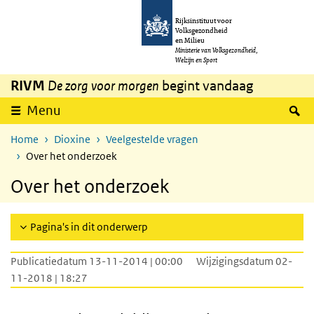
Overslaan en naar de inhoud gaan
Direct naar de hoofdnavigatie
Rijksinstituut voor
Volksgezondheid
en Milieu
Ministerie van Volksgezondheid,
Welzijn en Sport
RIVM
De zorg voor morgen
begint vandaag
Z
Menu
Home
Dioxine
Veelgestelde vragen
Over het onderzoek
Over het onderzoek
Pagina's in dit onderwerp
Publicatiedatum 13-11-2014 | 00:00
Wijzigingsdatum 02-
11-2018 | 18:27