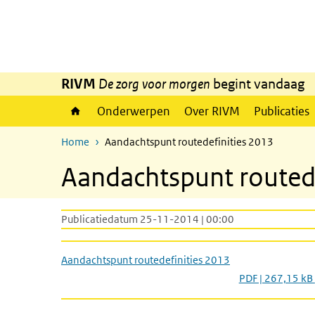
Overslaan en naar de inhoud gaan
Direct naar de hoofdnavigatie
RIVM
De zorg voor morgen
begint vandaag
Onderwerpen
Over RIVM
Publicaties
Home
Aandachtspunt routedefinities 2013
Aandachtspunt routede
Publicatiedatum 25-11-2014 | 00:00
Aandachtspunt routedefinities 2013
PDF | 267,15 kB