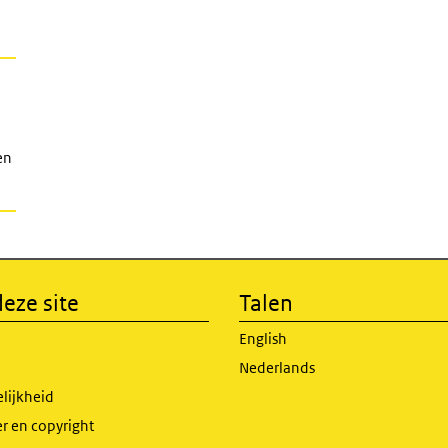
en
eze site
Talen
English
Nederlands
lijkheid
r en copyright