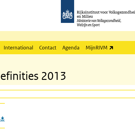
Rijksinstituut voor Volksgezondhe
en Milieu
Ministerie van Volksgezondheid,
Welzijn en Sport
(externe l
International
Contact
Agenda
MijnRIVM
finities 2013