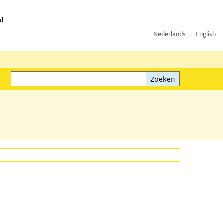
id
Nederlands
English
Zoeken
ink)
Zoeken