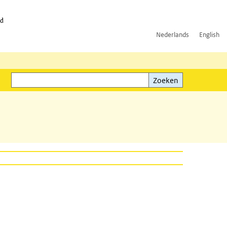
id
Nederlands
English
Zoeken
ink)
Zoeken