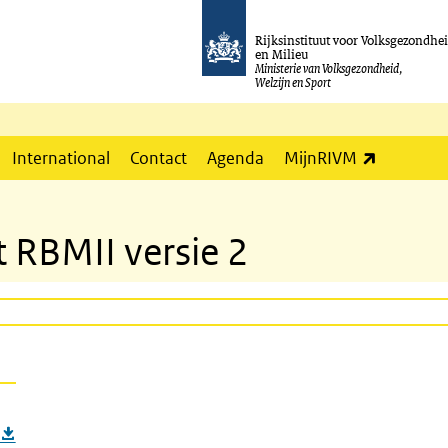
Rijksinstituut voor Volksgezondhe
en Milieu
Ministerie van Volksgezondheid,
Welzijn en Sport
(externe l
International
Contact
Agenda
MijnRIVM
RBMII versie 2