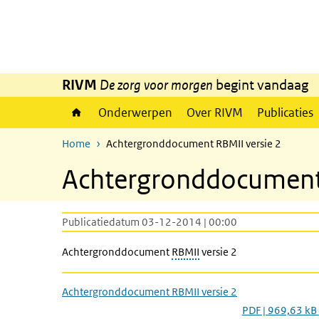
Overslaan en naar de inhoud gaan
Direct naar de hoofdnavigatie
RIVM
De zorg voor morgen
begint vandaag
Onderwerpen
Over RIVM
Publicaties
Home
Achtergronddocument RBMII versie 2
Achtergronddocument 
Publicatiedatum 03-12-2014 | 00:00
Achtergronddocument
RBMII
versie 2
Achtergronddocument RBMII versie 2
PDF | 969,63 kB