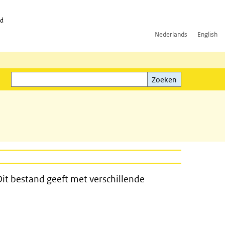
id
Nederlands
English
Zoeken
ink)
Zoeken
it bestand geeft met verschillende