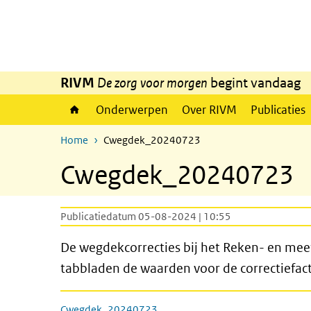
Overslaan en naar de inhoud gaan
Direct naar de hoofdnavigatie
RIVM
De zorg voor morgen
begint vandaag
Onderwerpen
Over RIVM
Publicaties
Home
Cwegdek_20240723
Cwegdek_20240723
Publicatiedatum 05-08-2024 | 10:55
De wegdekcorrecties bij het Reken- en meet
tabbladen de waarden voor de correctiefac
Cwegdek_20240723