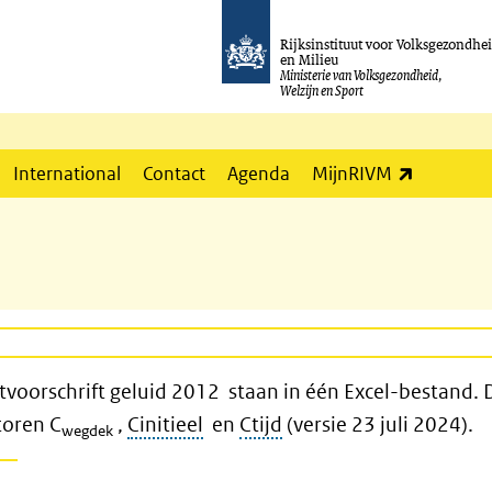
Rijksinstituut voor Volksgezondhe
en Milieu
Ministerie van Volksgezondheid,
Welzijn en Sport
(externe l
International
Contact
Agenda
MijnRIVM
voorschrift geluid 2012 staan in één Excel-bestand. D
toren C
,
Cinitieel
en
Ctijd
(versie 23 juli 2024).
wegdek