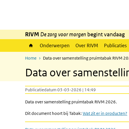
Overslaan en naar de inhoud gaan
Direct naar de hoofdnavigatie
RIVM
De zorg voor morgen
begint vandaag
Onderwerpen
Over RIVM
Publicaties
Home
Data over samenstelling pruimtabak RIVM 2
Data over samenstell
Publicatiedatum 03-03-2026 | 14:49
Data over samenstelling pruimtabak RIVM 2026.
Dit document hoort bij Tabak:
Wat zit er in producten?