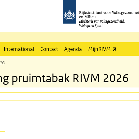
Rijksinstituut voor Volksgezondhe
en Milieu
Ministerie van Volksgezondheid,
Welzijn en Sport
(externe l
International
Contact
Agenda
MijnRIVM
026
ing pruimtabak RIVM 2026