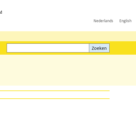
id
Nederlands
English
Zoeken
ink)
Zoeken