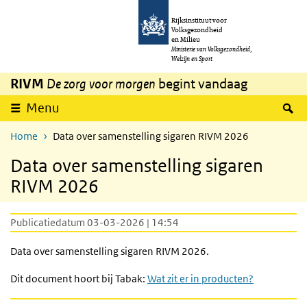
Overslaan en naar de inhoud gaan
Direct naar de hoofdnavigatie
Rijksinstituut voor
Volksgezondheid
en Milieu
Ministerie van Volksgezondheid,
Welzijn en Sport
RIVM
De zorg voor morgen
begint vandaag
Z
Menu
Home
Data over samenstelling sigaren RIVM 2026
Data over samenstelling sigaren
RIVM 2026
Publicatiedatum 03-03-2026 | 14:54
Data over samenstelling sigaren RIVM 2026.
Dit document hoort bij Tabak:
Wat zit er in producten?