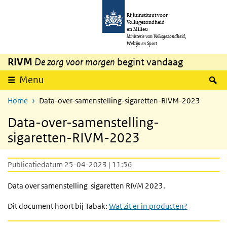
Overslaan en naar de inhoud gaan
Direct naar de hoofdnavigatie
Rijksinstituut voor
Volksgezondheid
en Milieu
Ministerie van Volksgezondheid,
Welzijn en Sport
RIVM
De zorg voor morgen
begint vandaag
Z
Menu
Home
Data-over-samenstelling-sigaretten-RIVM-2023
Data-over-samenstelling-
sigaretten-RIVM-2023
Publicatiedatum 25-04-2023 | 11:56
Data over samenstelling sigaretten RIVM 2023.
Dit document hoort bij Tabak:
Wat zit er in producten?