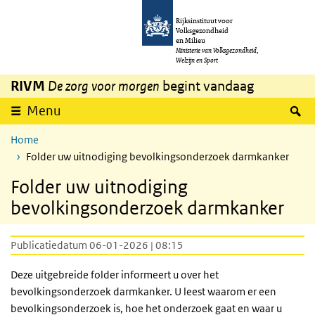
Overslaan en naar de inhoud gaan
Direct naar de hoofdnavigatie
Rijksinstituut voor
Volksgezondheid
en Milieu
Ministerie van Volksgezondheid,
Welzijn en Sport
RIVM
De zorg voor morgen
begint vandaag
Z
Menu
Home
Folder uw uitnodiging bevolkingsonderzoek darmkanker
Folder uw uitnodiging
bevolkingsonderzoek darmkanker
Publicatiedatum 06-01-2026 | 08:15
Deze uitgebreide folder informeert u over het
bevolkingsonderzoek darmkanker. U leest waarom er een
bevolkingsonderzoek is, hoe het onderzoek gaat en waar u