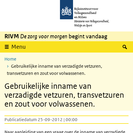
Overslaan en naar de inhoud gaan
Direct naar de hoofdnavigatie
Rijksinstituut voor
Volksgezondheid
en Milieu
Ministerie van Volksgezondheid,
Welzijn en Sport
RIVM
De zorg voor morgen
begint vandaag
Z
Menu
Home
Gebruikelijke inname van verzadigde vetzuren,
transvetzuren en zout voor volwassenen.
Gebruikelijke inname van
verzadigde vetzuren, transvetzuren
en zout voor volwassenen.
Publicatiedatum 25-09-2012 | 00:00
Naar aanleiding van een vraag over de inname van verzadigde