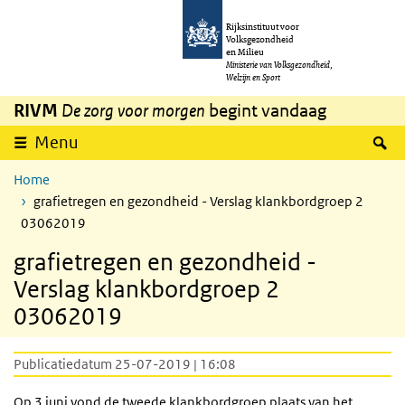
Overslaan en naar de inhoud gaan
Direct naar de hoofdnavigatie
Rijksinstituut voor
Volksgezondheid
en Milieu
Ministerie van Volksgezondheid,
Welzijn en Sport
RIVM
De zorg voor morgen
begint vandaag
Z
Menu
Home
grafietregen en gezondheid - Verslag klankbordgroep 2
03062019
grafietregen en gezondheid -
Verslag klankbordgroep 2
03062019
Publicatiedatum 25-07-2019 | 16:08
Op 3 juni vond de tweede klankbordgroep plaats van het