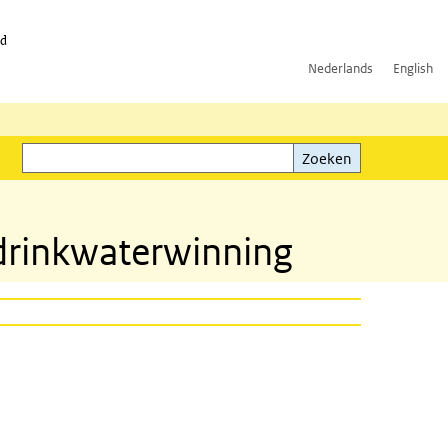
id
Nederlands
English
Zoeken
ink)
Zoeken
 drinkwaterwinning