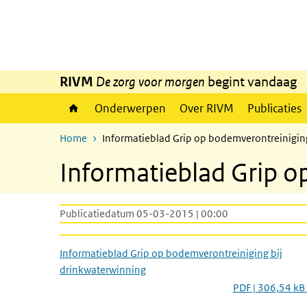
Overslaan en naar de inhoud gaan
Direct naar de hoofdnavigatie
RIVM
De zorg voor morgen
begint vandaag
Onderwerpen
Over RIVM
Publicaties
Home
Informatieblad Grip op bodemverontreinigin
Informatieblad Grip o
Publicatiedatum 05-03-2015 | 00:00
Informatieblad Grip op bodemverontreiniging bij
drinkwaterwinning
PDF | 306,54 kB