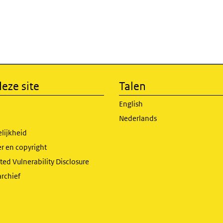
eze site
Talen
English
Nederlands
lijkheid
r en copyright
ed Vulnerability Disclosure
archief