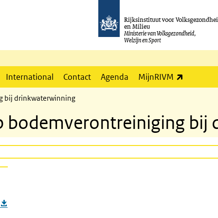
Rijksinstituut voor Volksgezondhe
en Milieu
Ministerie van Volksgezondheid,
Welzijn en Sport
(externe l
International
Contact
Agenda
MijnRIVM
g bij drinkwaterwinning
p bodemverontreiniging bij