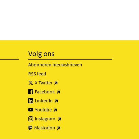
Volg ons
Abonneren nieuwsbrieven
RSS feed
(externe link)
X Twitter
(externe link)
Facebook
(externe link)
LinkedIn
(externe link)
Youtube
(externe link)
Instagram
(externe link)
Mastodon