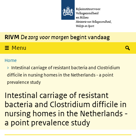
Overslaan en naar de inhoud gaan
Direct naar de hoofdnavigatie
Rijksinstituut voor
Volksgezondheid
en Milieu
Ministerie van Volksgezondheid,
Welzijn en Sport
RIVM
De zorg voor morgen
begint vandaag
Z
Menu
Home
Intestinal carriage of resistant bacteria and Clostridium
difficile in nursing homes in the Netherlands - a point
prevalence study
Intestinal carriage of resistant
bacteria and Clostridium difficile in
nursing homes in the Netherlands -
a point prevalence study