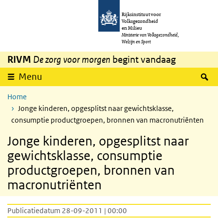
Overslaan en naar de inhoud gaan
Direct naar de hoofdnavigatie
Rijksinstituut voor
Volksgezondheid
en Milieu
Ministerie van Volksgezondheid,
Welzijn en Sport
RIVM
De zorg voor morgen
begint vandaag
Z
Menu
Home
Jonge kinderen, opgesplitst naar gewichtsklasse,
consumptie productgroepen, bronnen van macronutriënten
Jonge kinderen, opgesplitst naar
gewichtsklasse, consumptie
productgroepen, bronnen van
macronutriënten
Publicatiedatum 28-09-2011 | 00:00