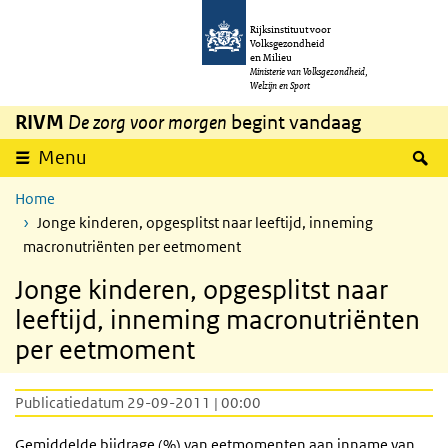
Overslaan en naar de inhoud gaan
Direct naar de hoofdnavigatie
Rijksinstituut voor
Volksgezondheid
en Milieu
Ministerie van Volksgezondheid,
Welzijn en Sport
RIVM
De zorg voor morgen
begint vandaag
Z
Menu
Home
Jonge kinderen, opgesplitst naar leeftijd, inneming
macronutriënten per eetmoment
Jonge kinderen, opgesplitst naar
leeftijd, inneming macronutriënten
per eetmoment
Publicatiedatum 29-09-2011 | 00:00
Gemiddelde bijdrage (%) van eetmomenten aan inname van