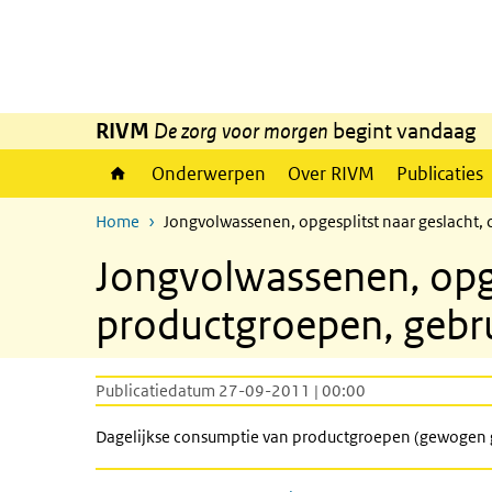
Overslaan en naar de inhoud gaan
Direct naar de hoofdnavigatie
RIVM
De zorg voor morgen
begint vandaag
Onderwerpen
Over RIVM
Publicaties
Home
Jongvolwassenen, opgesplitst naar geslacht,
Jongvolwassenen, opge
productgroepen, gebr
Publicatiedatum 27-09-2011 | 00:00
Dagelijkse consumptie van productgroepen (gewogen ge