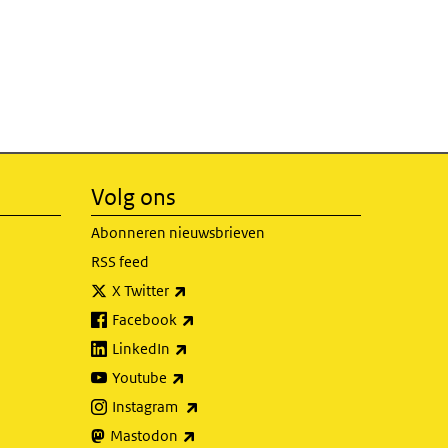
Volg ons
Abonneren nieuwsbrieven
RSS feed
(externe link)
X Twitter
(externe link)
Facebook
(externe link)
LinkedIn
(externe link)
Youtube
(externe link)
Instagram
(externe link)
Mastodon