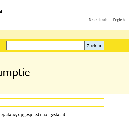
id
Nederlands
English
Zoeken
ink)
Zoeken
sumptie
pulatie, opgesplitst naar geslacht