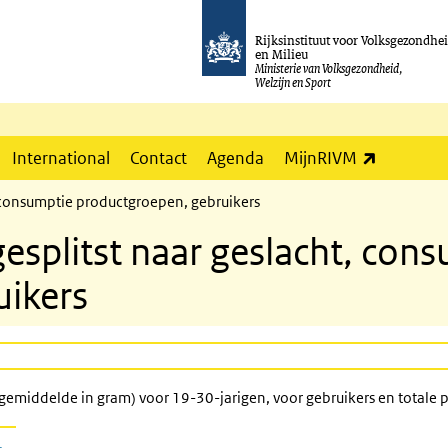
Rijksinstituut voor Volksgezondhe
en Milieu
Ministerie van Volksgezondheid,
Welzijn en Sport
(externe l
International
Contact
Agenda
MijnRIVM
 consumptie productgroepen, gebruikers
splitst naar geslacht, con
uikers
middelde in gram) voor 19-30-jarigen, voor gebruikers en totale po