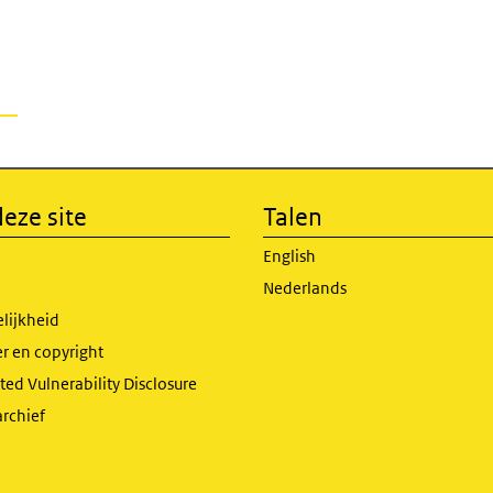
eze site
Talen
English
Nederlands
lijkheid
r en copyright
ed Vulnerability Disclosure
archief