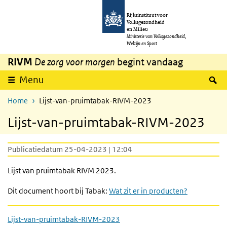
Overslaan en naar de inhoud gaan
Direct naar de hoofdnavigatie
Rijksinstituut voor
Volksgezondheid
en Milieu
Ministerie van Volksgezondheid,
Welzijn en Sport
RIVM
De zorg voor morgen
begint vandaag
Z
Menu
Home
Lijst-van-pruimtabak-RIVM-2023
Lijst-van-pruimtabak-RIVM-2023
Publicatiedatum 25-04-2023 | 12:04
Lijst van pruimtabak RIVM 2023.
Dit document hoort bij Tabak:
Wat zit er in producten?
Lijst-van-pruimtabak-RIVM-2023