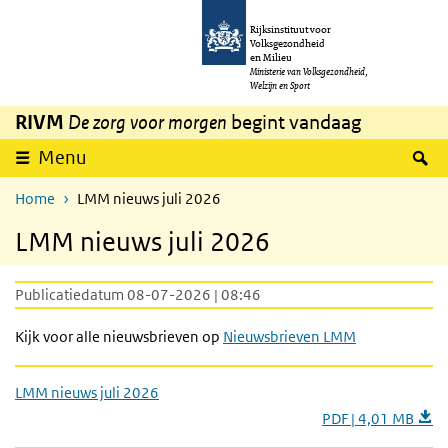
Overslaan en naar de inhoud gaan
Direct naar de hoofdnavigatie
Rijksinstituut voor
Volksgezondheid
en Milieu
Ministerie van Volksgezondheid,
Welzijn en Sport
RIVM
De zorg voor morgen
begint vandaag
Z
Menu
Home
LMM nieuws juli 2026
LMM nieuws juli 2026
Publicatiedatum 08-07-2026 | 08:46
Kijk voor alle nieuwsbrieven op
Nieuwsbrieven LMM
LMM nieuws juli 2026
PDF | 4,01 MB