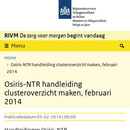
Overslaan en naar de inhoud gaan
Direct naar de hoofdnavigatie
Rijksinstituut voor
Volksgezondheid
en Milieu
Ministerie van Volksgezondheid,
Welzijn en Sport
RIVM
De zorg voor morgen
begint vandaag
Z
Menu
Home
Osiris-NTR handleiding clusteroverzicht maken, februari
2014
Osiris-NTR handleiding
clusteroverzicht maken, februari
2014
Publicatiedatum 05-02-2014 | 00:00
Handleidingen
Osiris
-
NTR