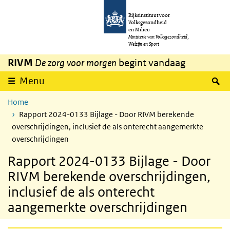
Overslaan en naar de inhoud gaan
Direct naar de hoofdnavigatie
Rijksinstituut voor
Volksgezondheid
en Milieu
Ministerie van Volksgezondheid,
Welzijn en Sport
RIVM
De zorg voor morgen
begint vandaag
Z
Menu
Home
Rapport 2024-0133 Bijlage - Door RIVM berekende
overschrijdingen, inclusief de als onterecht aangemerkte
overschrijdingen
Rapport 2024-0133 Bijlage - Door
RIVM berekende overschrijdingen,
inclusief de als onterecht
aangemerkte overschrijdingen