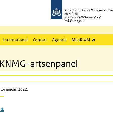
Rijksinstituut voor Volksgezondhe
en Milieu
Ministerie van Volksgezondheid,
Welzijn en Sport
(externe l
International
Contact
Agenda
MijnRIVM
t KNMG-artsenpanel
itor januari 2022.