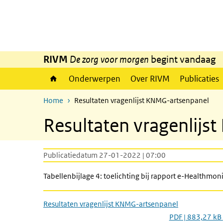
Overslaan en naar de inhoud gaan
Direct naar de hoofdnavigatie
RIVM
De zorg voor morgen
begint vandaag
Onderwerpen
Over RIVM
Publicaties
Home
Resultaten vragenlijst KNMG-artsenpanel
Resultaten vragenlijs
Publicatiedatum 27-01-2022 | 07:00
Tabellenbijlage 4: toelichting bij rapport e-Healthmon
Resultaten vragenlijst KNMG-artsenpanel
PDF | 883,27 kB