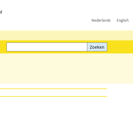
id
Nederlands
English
Zoeken
ink)
Zoeken