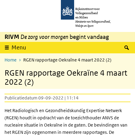
Overslaan en naar de inhoud gaan
Direct naar de hoofdnavigatie
Rijksinstituut voor
Volksgezondheid
en Milieu
Ministerie van Volksgezondheid,
Welzijn en Sport
RIVM
De zorg voor morgen
begint vandaag
Z
Menu
Home
RGEN rapportage Oekraïne 4 maart 2022 (2)
RGEN rapportage Oekraïne 4 maart
2022 (2)
Publicatiedatum 09-09-2022 | 11:14
Het Radiologisch en Gezondheidskundig Expertise Netwerk
(RGEN) houdt in opdracht van de toezichthouder ANVS de
nucleaire situatie in Oekraïne in de gaten. De bevindingen van
het RGEN zijn opgenomen in meerdere rapportages. De