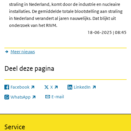
straling in Nederland, komt door de industrie en nucleaire
installaties. De gemiddelde totale blootstelling aan straling
in Nederland verandert al jaren nauwelijks. Dat blijkt uit
onderzoek van het RIVM.
18-06-2025 | 08:45
Meer nieuws
Deel deze pagina
Facebook
X
LinkedIn
(externe link)
(externe link)
(externe link)
E-mail
WhatsApp
(externe link)
Service