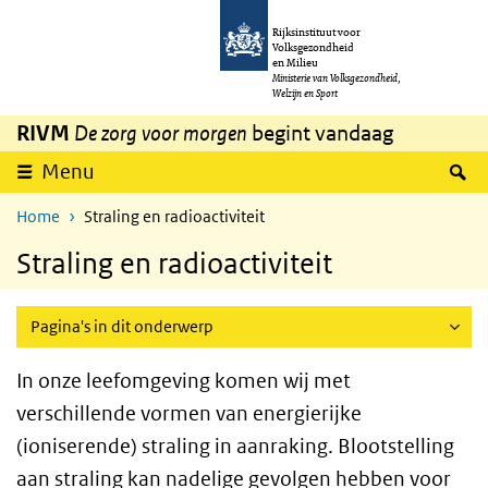
Overslaan en naar de inhoud gaan
Direct naar de hoofdnavigatie
Rijksinstituut voor
Volksgezondheid
en Milieu
Ministerie van Volksgezondheid,
Welzijn en Sport
RIVM
De zorg voor morgen
begint vandaag
Z
Menu
Home
Straling en radioactiviteit
Straling en radioactiviteit
Pagina's in dit onderwerp
In onze leefomgeving komen wij met
verschillende vormen van energierijke
(ioniserende) straling in aanraking. Blootstelling
aan straling kan nadelige gevolgen hebben voor